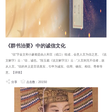
《群书治要》中的诚信文化
“信”字金文和小篆都是由人和言（或口）组成，会意人言为信之意。《说
文解字》云：“信，诚也。”段玉裁《说文解字注》云：“人言则无不信者，故
从人言。”信的本义是言语真实，引申为诚实、信用、确实、相信、尊奉等
意。
【详情】
分享
点击数：20150