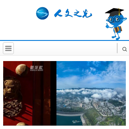
首 页
社科要闻
人文北京
社科卡片
社科讲堂
科普活动