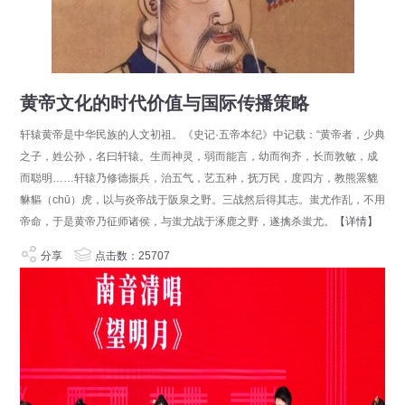
黄帝文化的时代价值与国际传播策略
轩辕黄帝是中华民族的人文初祖。《史记·五帝本纪》中记载：“黄帝者，少典
之子，姓公孙，名曰轩辕。生而神灵，弱而能言，幼而徇齐，长而敦敏，成
而聪明……轩辕乃修德振兵，治五气，艺五种，抚万民，度四方，教熊罴貔
貅貙（chū）虎，以与炎帝战于阪泉之野。三战然后得其志。蚩尤作乱，不用
帝命，于是黄帝乃征师诸侯，与蚩尤战于涿鹿之野，遂擒杀蚩尤。
【详情】
分享
点击数：25707