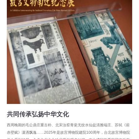
共同传承弘扬中华文化
西周晚期的毛公鼎庄重古朴、北宋汝窑青瓷无纹水仙盆清雅端庄、苏轼《前
赤壁赋》潇洒飘逸……2025年是故宫博物院建院100周年，台北故宫博物院