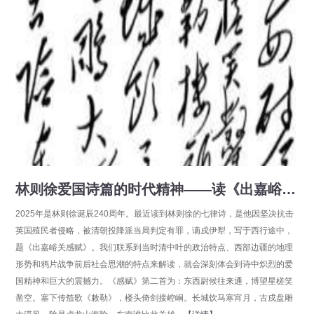
林则徐爱国诗篇的时代精神——读《出嘉峪关感赋》有感
2025年是林则徐诞辰240周年。最近读到林则徐的七律诗，是他因坚决抗击
英国殖民者侵略，被清朝投降派当局判定有罪，谪戍伊犁，写于西行途中，
题《出嘉峪关感赋》。我们联系到当时清中叶的政治特点、西部边疆的地理
形势和鸦片战争前后社会思潮的特点来解读，就会深刻体会到诗中炽烈的爱
国精神和巨大的震撼力。《感赋》第二首为：东西尉候往来通，博望星槎笑
凿空。塞下传笳歌《敕勒》，楼头倚剑接崆峒。长城饮马寒宵月，古戍盘雕