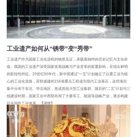
工业遗产如何从“锈带”变“秀带”
工业遗产作为国家工业化进程的物质见证，承载着独特的历史记忆与文化价
值。我国的工业遗产深受国家发展战略与产业变革的双重影响，呈现出鲜明
的阶段性特征。20世纪50年代，新中国通过“一五”计划确立了以重工业为核
心的工业化道路，苏联援建的156项重点工程成为现代工业基石，这些项目
集中分布于东北、华北地区，形成首批大型工业集群。随后的“二五”计划与三
线建设时期，国家又在中西部布局了大量军工、能源等战略产业，逐步构建
起全国性工业体系。
【详情】
分享
点击数：32406