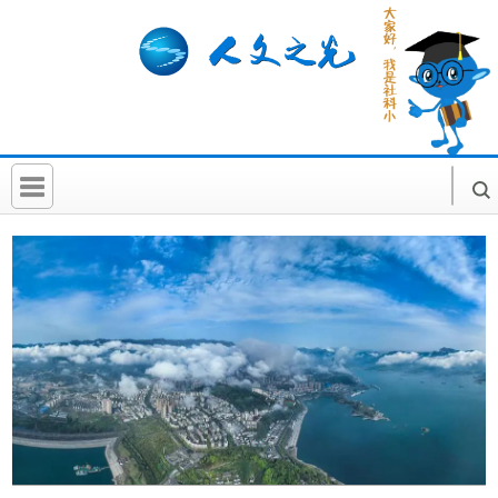
首 页
社科要闻
人文北京
社科卡片
社科讲堂
科普活动