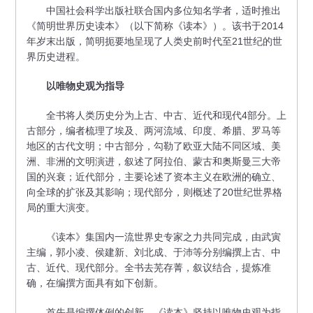
中国社会科学出版社联合国内多位知名学者，适时推出
《简明世界历史读本》（以下简称《读本》）。该书于2014
年岁末出版，简明扼要地呈现了人类史前时代至21世纪的世
界历史进程。
以唯物史观为指导
全书将人类历史分为上古、中古、近代和现代4部分。上
古部分，编者梳理了埃及、两河流域、印度、希腊、罗马等
地区的古代文明；中古部分，勾勒了欧亚大陆不同区域、美
洲、非洲的文明演进，叙述了阿拉伯、蒙古和奥斯曼三大帝
国的兴衰；近代部分，主要论述了资本主义在欧洲的确立、
向全球的扩张及其影响；现代部分，则概述了20世纪世界格
局的重大演变。
《读本》集国内一流世界史专家之力共同完成，由武寅
主编，郭小凌、侯建新、刘北成、于沛等分别编撰上古、中
古、近代、现代部分。全书去芜存菁，叙议结合，提炼准
确，在编撰方面具有如下创新。
首先是编撰体例的创新。《读本》坚持以唯物史观为指