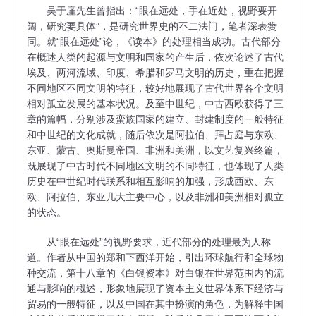
吴于廑先生曾指出：“眼在远处，手在近处，视野要开
阔，研究要具体”，是研究世界史的不二法门，笔者深表赞
同。就“眼在远处”论，《读本》的处理相当成功。古代部分
在概述人类的起源与文明和国家的产生后，依次论述了古代
埃及、两河流域、印度、希腊和罗马文明的历史，重在把握
不同地区不同文明的特征，较好地展现了古代世界各个文明
相对孤立发展的基本状况。及至中世纪，中古西欧获得了三
章的篇幅，分别涉及蛮族国家的建立、封建制度的一般特征
和中世纪的文化成就，随后依次是阿拉伯、拜占庭与东欧、
东亚、蒙古、奥斯曼帝国、非洲和美洲，以文艺复兴终篇，
既展现了中古时代不同地区文明的不同特征，也体现了人类
历史在中世纪时代联系和相互影响的加强，形成西欧、东
欧、阿拉伯、东亚几大主要中心，以及非洲和美洲相对孤立
的状态。
从“眼在远处”的视野要求，近代部分的处理最为人称
道。作者从中国的郑和下西洋开始，引出环球航行和全球物
种交流，第十八章的《白银资本》对白银在世界范围内的流
通与影响的概述，形象地展现了资本主义世界体系下经济与
贸易的一般特征，以及中国在其中扮演的角色，为解释中国