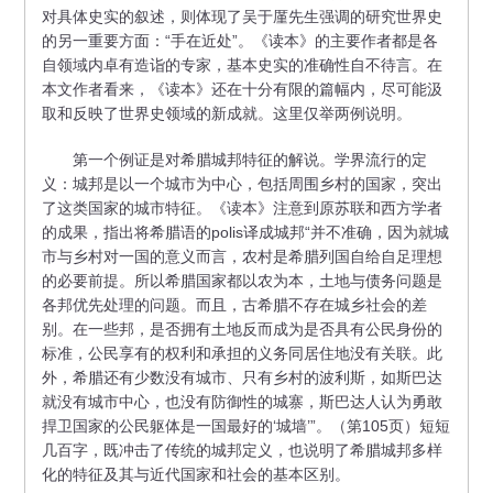
对具体史实的叙述，则体现了吴于厪先生强调的研究世界史
的另一重要方面：“手在近处”。《读本》的主要作者都是各
自领域内卓有造诣的专家，基本史实的准确性自不待言。在
本文作者看来，《读本》还在十分有限的篇幅内，尽可能汲
取和反映了世界史领域的新成就。这里仅举两例说明。
第一个例证是对希腊城邦特征的解说。学界流行的定
义：城邦是以一个城市为中心，包括周围乡村的国家，突出
了这类国家的城市特征。《读本》注意到原苏联和西方学者
的成果，指出将希腊语的polis译成城邦“并不准确，因为就城
市与乡村对一国的意义而言，农村是希腊列国自给自足理想
的必要前提。所以希腊国家都以农为本，土地与债务问题是
各邦优先处理的问题。而且，古希腊不存在城乡社会的差
别。在一些邦，是否拥有土地反而成为是否具有公民身份的
标准，公民享有的权利和承担的义务同居住地没有关联。此
外，希腊还有少数没有城市、只有乡村的波利斯，如斯巴达
就没有城市中心，也没有防御性的城寨，斯巴达人认为勇敢
捍卫国家的公民躯体是一国最好的‘城墙’”。（第105页）短短
几百字，既冲击了传统的城邦定义，也说明了希腊城邦多样
化的特征及其与近代国家和社会的基本区别。