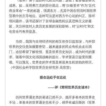
《读本》勇于追踪时代前沿问题，汲取了诸多最新研究
成果。如，采用弗兰克的部分观点，将“白银资本”作为“近代
商业革命”一章的标题，强调东方，尤其中国在明清时期世界
贸易中的主导地位。这种写法是对西方中心论的纠正。除环
境问题外，该书还探讨了全球金融危机以及恐怖主义的蔓
延，关注科技对人类历史发展的深刻影响，对“云时代”和文
化安全均有所提及。
当前，我国与全球经济间的相互依存日益加深，与外部
世界的交往愈加频繁密切，越来越多的民众有机会走出国
门，迫切希望了解世情。普及世界历史知识，成为时代的要
求。随着中国文化强国战略的提出，学术普及日益受到重
视。可以预见，世界史的学术普及将迎来生机勃勃的明天。
（中国社会科学院世界历史研究所 高世荣）
眼在远处手在近处
——评《简明世界历史读本》
坊间世界通史类的著述已然不少。抛开多卷本的世界史
不论，单卷本的世界通史也有不少，稍早有威尔斯的《世界