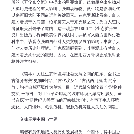
版的《哥伦布交流》中提出的重要命题。该命题突出生物对
人类历史进程的重大影响，强调动植物、微生物是影响近代
以来新旧大陆不同命运的关键因素。在克罗斯比看来，白人
殖民者携带的病菌，给印第安人带来灭顶之灾，为白人殖民
者征服美洲铺平了道路。这一观点在1986年《生态扩张主
义》出版后，得到欧美学界的认同，并被写入西方世界史教
科书中。该观点强调自然对人类文明发展的影响，丰富了人
们对人类历史的理解。但也应清醒看到，其客观上有替白人
殖民者洗刷罪恶的嫌疑。因此，在应用西方环境史成果时要
格外注意甄别。
《读本》关注生态环境与社会发展之间的联系。全书上
古部分有关“史前时代”、“古代埃及”、“古代两河流域”的章
节，均把自然环境作为单独一目；近代部分除设置“全球物种
交流”一节外，对工业革命时期的城市环境污染有所涉及。全
书在探讨“新世纪人类面临的严峻挑战”时，考察了生态环境
恶化、人口爆炸、粮食危机、能源危机等世人关注的问题。
立体展示中国与世界
编者有意识地把人类历史发展视为一个整体，将中国史