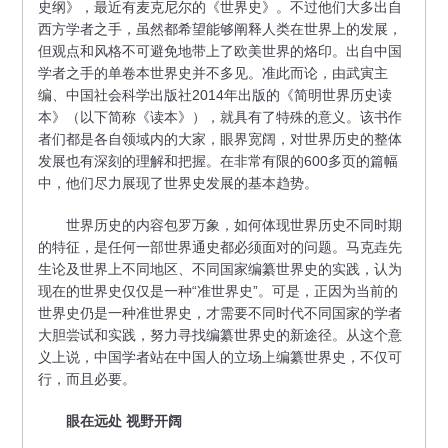
史纲》，最近有麦克尼尔的《世界史》。不过他们大多出自
西方学者之手，虽然都希望能够阐释人类在世界上的发展，
但观点和风格不可避免地带上了欧美世界的烙印。出自中国
学者之手的单卷本世界史并不多见。准此而论，由武寅主
编、中国社会科学出版社2014年出版的《简明世界历史读
本》（以下简称《读本》），就具有了特殊的意义。该书作
者们都是各自领域内的大家，眼界宽阔，对世界历史的整体
发展也有深刻的理解和把握。在非常有限的600多页的篇幅
中，他们尽力展现了世界史发展的基本趋势。
世界历史的内容包罗万象，如何体现世界历史不同时期
的特征，是任何一部世界通史都必须面对的问题。马克垚先
生论及世界上不同地区、不同国家编纂世界史的实践，认为
现在的世界史仅仅是一种“准世界史”。可是，正因为当前的
世界史仍是一种准世界史，才需要不同时代不同国家的学者
大胆尝试和实践，努力寻找编纂世界史的新途径。从这个意
义上说，中国学者站在中国人的立场上编纂世界史，不仅可
行，而且必要。
眼在远处 视野开阔