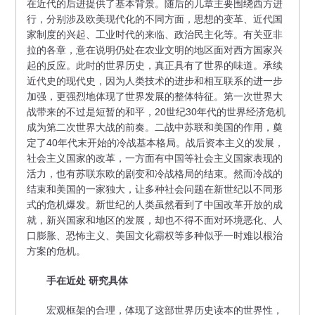
在近代的后进提供了基本背景。随后的几章主要围绕西方进
行，分别涉及欧美现代化的不同方面，思想的变革、近代国
家制度的兴起、工业时代的来临、政治民主化等。有关亚非
拉的各章，意在说明仍处在农业文明的地区面对西方国家兴
起的反应。此时的世界历史，真正具有了世界的味道。承续
近代史的现代史，因为人类技术的进步和相互联系的进一步
加强，更强烈地体现了世界发展的整体特征。第一次世界大
战带来的不过是短暂的和平，20世纪30年代的世界经济危机
成为第二次世界大战的前奏。二战中苏联和美国的作用，奠
定了40年代末开始的冷战基本格局。战后资本主义的发展，
社会主义国家的改革，一方面有中国等社会主义国家表现的
活力，也有苏联东欧的剧变和冷战格局的结束。然而冷战的
结束和美国的一家独大，让多种社会问题在新世纪以不同形
式的危机爆发。新世纪的人类虽然看到了中国改革开放的成
就，新兴国家和地区的发展，却也不得不面对环境恶化、人
口膨胀、恐怖主义、美国文化霸权等多种似乎一时难以根治
方案的危机。
手在近处 研究具体
宏观框架的合理，体现了这部世界历史读本的世界性，