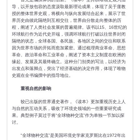
导，以开放包容的态度汲取最新理论成果，体现了吴于廑教
授的整体世界史观，将横向与纵向发展结合起来，展示了世
界历史由彼此隔绝到互相交往，世界由分散走向整体的历
程，阐述了人类社会发展的普遍规律。该书以15、16世纪的
环球航行作为近代史开端，强调环球航行打破以往世界封闭
隔绝的状态，全球各国、各民族、各地区之间的交往和联系
因为世界市场的开拓而愈加紧密。通过梳理商业革命、思想
革命、政治革命和工业革命，阐述了资本主义制度在欧洲的
缘起、发展及其最终确立。这种分门别类的写法，以经济为
出发点和落脚点，突出了经济基础的决定作用，体现了唯物
史观在全书编撰中的指导地位。
重视自然的影响
较已出版的世界通史著作，《读本》更加重视历史上人
与自然的互动关系，吸收了环境史领域的一些重要研究成
果。典型例子莫过于将“全球物种交流”作为单独一节加以探
讨。
“全球物种交流”是美国环境史学家克罗斯比在1972年出