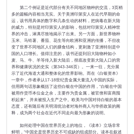
第二个例证是近代部分有关不同地区物种的交流，3页稍
多的篇幅内容相当充实。关于美洲印第安人在近代早期的命
运，该书用具体的数字和几条生动的材料，把病毒在新大陆
的威力，特别是对印第安人的影响，包括对印第安人精神世
界的冲击，淋漓尽致地揭示了出来。另一方面，新世界物种
玉米、马铃薯、番茄、花生等向欧洲和亚洲的传播，不但改
变了世界不同地区人们的膳食结构，更刺激了亚洲特别是中
国的人口增长。值得注意的，该书还提到旧大陆物种如小
麦、马、牛、羊等传入新大陆后，彻底改变新大陆人口的营
养和健康状况的史实（第343-346页）。一来一往，充分展
示了近代海道大通和整体化的世界影响。而在《白银资本》
一章中，作者承认17-18世纪贵金属大量流入中国的实际，
但用两句话形象概括了这些白银在中国的作用，“白银在中国
被用作货币本位金之余，主要作为贵金属，被官僚和富商囤
积起来”，并未被投入生产之中。欧美与中国对待白银的基本
态度，还有随后有关明清统治者对海外商人与华侨政策的阐
释，成为两个社会在近代不同走向最为形象的说明。
如何处理中国在世界历史上的地位，《读本》立场非常
鲜明，“中国史是世界历史不可或缺的组成部分。读本在叙述