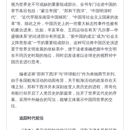
视为世界史不可或缺的重要组成部分。全书专门论述中国的
章节条目包括：“蒙古帝国”、“郑和下西洋”、“中国明清时
代”、“近代早期东南亚中国移民”、“中国等社会主义国家的改
革”等。除此之外，中国历史上的一些重大标志性事件也被有
机糅合进来。比如，辛亥革命、五四运动在有关“凡尔赛—华
盛顿体系”的论述部分有所提及，“新中国的成立”成为“社会主
义阵营形成”一节的重要组成部分。这种写法将中国历史演进
置于世界文明发展的坐标系中，便于读者准确把握中华文明
在不同历史时期的地位，同时启发读者以全球史的视野对中
国历史进行思考。
编者还将“郑和下西洋”与“环球航行”作为单独两节并列。
由于各国航海活动的动因有异，关于航海活动的政策存在天
壤之别，郑和下西洋并未深刻改变人类历史的进程，而哥伦
布航行却开启了人类历史的新篇章，拉开了世界近代史的序
幕。采用中外融合的写法，能够立体展示中国同世界的交
往。
追踪时代前沿