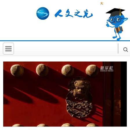
首 页
社科要闻
人文北京
社科卡片
社科讲堂
科普活动