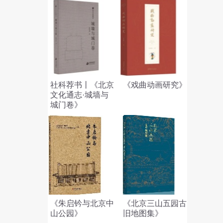
社科荐书丨《北京
《戏曲动画研究》
文化通志·城墙与
城门卷》
《朱启钤与北京中
《北京三山五园古
山公园》
旧地图集》