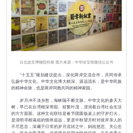
台北故宫博物院特展 图片来源：中华珍宝馆微信公众号
“十五五”规划建议提出，深化两岸交流合作，共同传承
弘扬中华文化。中华文化博大精深、源远流长，是中华民族
的精神命脉，也是两岸同胞共同的精神家园。
岁月冲不淡乡愁，海峡隔不断文脉。中华文化的参天大
树，早已在台湾根深蒂固、枝繁叶茂，浸润着台湾社会生活
的方方面面。这种文化联结是春节团圆饭桌上的守岁灯火，
是清明寻根谒祖的慎终追远，更是中秋望月时对彼岸亲人的
不尽思念，深藏于日常的岁月流转之中。妈祖慈悲、关公忠
义、保生大帝济世，这些源自祖国大陆的信俗，在岛内香火