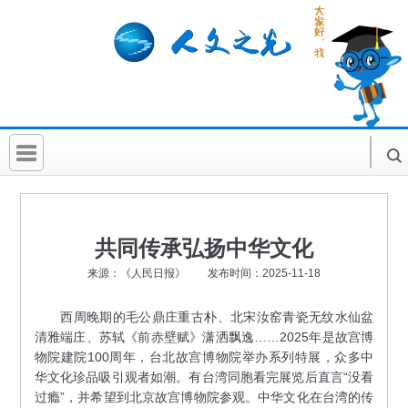
首 页
社科要闻
共同传承弘扬中华文化
人文北京
来源：《人民日报》 发布时间：2025-11-18
社科卡片
西周晚期的毛公鼎庄重古朴、北宋汝窑青瓷无纹水仙盆
清雅端庄、苏轼《前赤壁赋》潇洒飘逸……2025年是故宫博
社科讲堂
物院建院100周年，台北故宫博物院举办系列特展，众多中
科普活动
华文化珍品吸引观者如潮。有台湾同胞看完展览后直言“没看
过瘾”，并希望到北京故宫博物院参观。中华文化在台湾的传