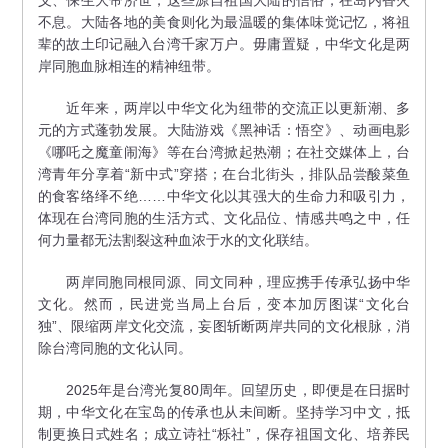
不息。大陆各地的美食则化为最温暖的集体味觉记忆，将祖
辈的故土印记融入台湾千家万户。毋庸置疑，中华文化是两
岸同胞血脉相连的精神纽带。
近年来，两岸以中华文化为纽带的交流正以更新潮、多
元的方式蓬勃发展。大陆游戏《黑神话：悟空》、动画电影
《哪吒之魔童闹海》等在台湾掀起热潮；在社交媒体上，台
湾青年分享着“新中式”穿搭；在台北街头，排队品尝酸菜鱼
的食客络绎不绝……中华文化以其强大的生命力和吸引力，
体现在台湾同胞的生活方式、文化品位、情感共鸣之中，任
何力量都无法割裂这种血浓于水的文化联结。
两岸同胞同根同源、同文同种，理应携手传承弘扬中华
文化。然而，民进党当局上台后，变本加厉图谋“文化台
独”、限缩两岸文化交流，妄图斩断两岸共同的文化根脉，消
除台湾同胞的文化认同。
2025年是台湾光复80周年。回望历史，即便是在日据时
期，中华文化在宝岛的传承也从未间断。坚持学习中文，抵
制更换日式姓名；成立诗社“栎社”，保存祖国文化、培养民