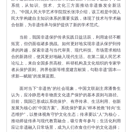
系统，从知识、技术、文化三方面推动非遗焕发全新活
力。”中国人民大学艺术学院院长张淳介绍，该工程是中国人
民大学构建自主知识体系的重要实践，体现了技术与学术融
合创新，为非遗传承与保护提供了新的学术范式。
当前，我国非遗保护传承实践日益活跃，利用途径不断
拓宽，但仍面临诸多挑战。如何更好地实现非遗从保护到传
承的跨越，探索非遗与当代审美、现代科技、市场需求相结
合的新路径，使其更好地融入现代生活。在第二届人民艺术
论坛上，来自全国多所高校、科研机构及文化组织的专家学
者从保护原则、跨界创新等维度建言献策，勾勒非遗“固本—
求新—赋能”的发展蓝图。
面对当下“非遗热”的社会现象，中国文联副主席潘鲁生
认为，应冷静思考非物质文化遗产保护的基本原则与路径。
目前，我国已形成以系统保护、有序传承、生活利用、创新
发展为核心的“中国方案”。系统保护要从“样本抢救”转向“生
态维护”，以整体视角守护文化生态；传承要以“人”为核心，
推动师徒传承与现代教育融合，吸引青年参与；生活化利用
应让非遗融入日常场景，成为人们衣食住行中的文化选择；