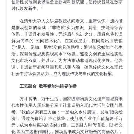
创新性发展则要求理念更新与科技赋能，使传统智慧在数字
时代焕发新生。”
在清华大学人文讲席教授杭间看来，重新认识非遗内涵
是推动创新的基础，“非物质”实为知识、观念、技能等综合
体系，非遗具有发展性，无落后与先进之分，应避免将其误
解为简单的“民间艺术化”。在实践层面，杭间提出应该倡
导“见人、见物、见生活”的具体路径：通过传承赋能当代生
活，深耕传统思想实现高水平转换，遵循文创双重属性实现
文化市场双赢，并以设计为方法推动非遗现代化发展。他强
调，非遗创新必须尊重其形式和内涵，确保传统文化在现代
社会中持续焕发活力，成为连接传统与当代的文化桥梁。
工艺融合
数字赋能与跨界传播
方寸剪纸，万千生活，国家级非物质文化遗产浦城剪纸
代表性传承人周冬梅分享了让非遗融入现代生活的实践与思
考。“我的探索有三方面：一是融入乡村肌理，发展‘指尖经
济’，通过免费培训带动就业，使剪纸产业年产值超两千万
元，成为乡村振兴的实体力量。二是融入时代语境，以‘福文
化’等为主题创作国礼，推动剪纸成为文旅融合的亮丽名片，