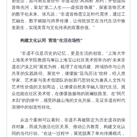
塑造型，如与潮宏基合作“非遗花丝·风雨桥”系列；开创虚拟
首饰先河，策划“第二人生——虚拟首饰展”，探索首饰艺术
的数字化未来。张凡说：“非遗首饰需立足时代需求，通过工
艺融合、数字赋能与跨界传播，让传统技艺在当代生活中焕
发新生，实现美育与文化传承的双重价值。”
构建文化认同
营造“生活在场性”
“非遗不仅是历史的记忆，更是生活的创造。”上海大学
上海美术学院教授马琳以上海宝山社区美术馆举办的“未来非
遗在沪滇之间”展览为例，梳理了在地共建、跨域协作与公共
共享的实践路径。展览中，傈僳族“花鸟历法”纹样，经人类
学家、艺术家与美术馆团队的创新巧思转化为兼具人文性与
艺术性价值的文创周边，让傈僳自然美学融入现代生活。观
众也能在社区美术馆，在傈僳族服饰的斑斓纹路里、在“阿尺
木刮”的韵律中，感受跨越山海的文化共振，见证非遗在时代
浪潮中的创造性转化。
从这个案例可以看到，非遗不再被限定为历史遗存的保
存对象，而成为激活社区关系、推动公共教育、构建文化认
同的当代行动。“在这一过程中，展览脱离了单向传播模式，