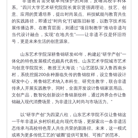
“非遗教育需突破单纯保护的局限，反哺高校学科体
系。”四川大学艺术研究院院长黄宗贤强调理论、技艺、创
意、应用的贯通培养，提出时尚装点、科技赋能与教育共生
的实践路径，即通过“时尚化”打破陈旧标签，以数字技术拓
展传播边界。在教育层面，则通过“项目制教学”推动非遗与
当代设计融合，实现“在地共生”——让非遗不仅是怀旧符
号，更是未来生活的创意源泉。
山东艺术学院深耕鲁锦研发40年，构建起“研学产创”一
体化的特色发展模式也颇具代表性。山东艺术学院城市艺术
与创意学院院长、教授王大海说：“山艺团队深入鲁西南乡
村，系统挖掘200余种濒临失传的鲁锦纹样，设立鲁锦设计
研发中心，将鲁锦艺术纳入本科生、研究生教学，联合非遗
传承人开展实践教学。同时，全面开发设计鲁锦家居用品、
文创产品，数智化创新设计鲁锦新纹样，通过跨界合作让鲁
锦融入现代消费场景，为非遗注入时尚与市场活力。”
以“研学产创”为四梁八柱，山东艺术学院不仅让鲁锦这
一千年非遗从乡村织机走向现代市场，更探索出一条非遗活
态传承与高校特色育人共生共荣的新路径。未来，这一模式
或将为更多传统工艺的“破圈”提供可复制、可推广的范本。