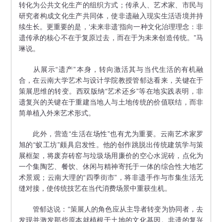
转化为公共文化生产的组织方式；传承人、艺术家、市民与
研究者构成文化生产共同体，使非遗融入现实生活语境并持
续生长。更重要的是，‘未来非遗’指向一种文化治理理念：非
遗传承的核心不在于复原过去，而在于为未来创造传统。”马
琳说。
从展示“遗产”本身，转向激活其与当代生活的有机融
合，在云南大学艺术与设计学院教授管郁达看来，关键在于
策展思维的转变。西双版纳“艺术还乡”等在地实践表明，非
遗复兴的关键在于重建当地人与土地传统的价值联结，而非
简单植入外来艺术形式。
此外，营造“生活在场性”也有尤为重要。云南艺术家罗
旭的“蚁工坊”颇具启发性。他的创作跳脱出传统建筑学与策
展框架，将废弃砖窑与垃圾场用廉价的空心水泥砖，点化为
一个集陶艺、餐饮、休闲与精神寄托于一体的综合性大地艺
术景观；云南大理的“四季街市”，将非遗手作与市集生活无
缝对接，使传统技艺在当代消费场景中重获生机。
管郁达说：“策展人的角色应从主导者转变为协同者，去
发现并激发那些原本就植根于土地的文化基因。非遗的复兴