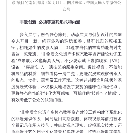
录”项目的南音清唱《望明月》。图片来源：中国人民大学微信公
众号
非遗创新
必须尊重其形式和内涵
步入展厅，融合静态陈列、动态展演与创新设计的展陈
令人耳目一新。绚丽多彩的珠绣图卷，秸秆扎刻的琼楼玉
宇，栩栩如生的皮影人物……非遗在当代的丰富功能与时尚
表达一览无遗。“非物质文化遗产多模态数字资产建设知识工
程”成果展示区也颇具人气。不少观众戴上虚拟现实（VR）
设备，“穿越”进入非遗技艺的原生空间。透过视窗，不仅能
将展品的材质、细节看得一清二楚，更能沉浸式观察传承人
的形态、动作、语音及工作环境。这种超越图文和视频的深
度沉浸式体验，不仅极大地增强了观赏的趣味性和记忆点，
更将静态的“知识”转化为可感知、可操作的“技能”与“情感”，
有效降低了公众的认知门槛。
“非物质文化遗产多模态数字资产建设工程构建了系统化
的非遗知识体系，同时运用高斯泼溅、体积视频等前沿技术
全景记录传承人技艺，并借助混合现实、虚拟现实技术，还
原非遗技艺的历史文化背景和实践场景，打造非遗数字孪生