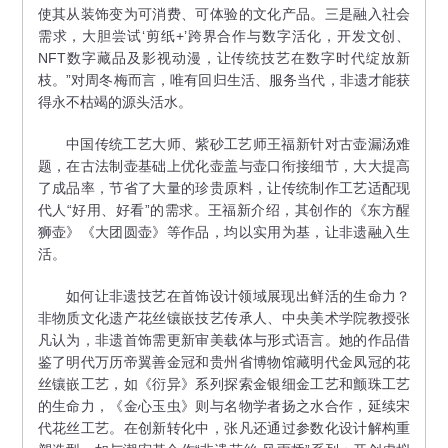
使其从装饰变为可消费、可体验的文化产品。三是融入社会
需求，大胆尝试‘剪纸+’跨界合作与数字活化，开发文创、
NFT数字藏品及影视动漫，让传统技艺在数字时代绽放新
枝。”对周冬梅而言，唯有回归生活、服务当代，非遗才能获
得永不枯竭的源头活水。
中国传统工艺大师、紫砂工艺师王福新针对古壶漏汤难
题，在古法制壶基础上优化壶盖与壶口衔接细节，大大提高
了成品率，节省了大量的珍贵原料，让传统制作工艺适配现
代人“好用、好看”的需求。王福新介绍，其创作的《东方醒
狮壶》《大团圆壶》等作品，均以实用为基，让非遗融入生
活。
如何让非遗技艺在首饰设计领域展现出鲜活的生命力？
非物质文化遗产花丝镶嵌技艺传承人、中央美术学院教授张
凡认为，非遗首饰需更新审美载体与形式语言。她的作品借
鉴了明代万历帝翼善金冠和贵州省博物馆藏明代金凤冠的花
丝镶嵌工艺，如《衍异》系列探索金银细金工艺和颤珠工艺
的生命力，《金心玉虫》则与名物学者扬之水合作，延续宋
代花丝工艺。在创新转化中，张凡还通过参数化设计解构重