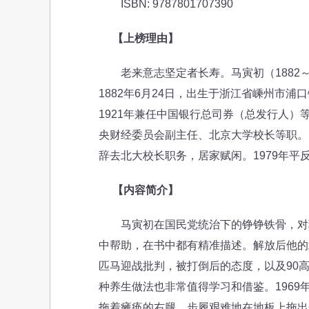
ISBN: 9787801707390
【上榜理由】
老来意志坚定者长寿。马寅初（1882～
1882年6月24日，出生于浙江省嵊州市浦
1921年兼任中国银行总司券（总发行人）
央财经委员会副主任、北京大学校长等职。19
辞去北大校长职务，居家赋闲。1979年平
【内容简介】
马寅初在国民党统治下的铮铮铁骨，对蒋
中帮助，在书中都有精准描述。解放后他的
匹马迎战批判，被打倒后的态度，以及90
种养生做法也非常值得学习和借鉴。1969
拖着瘫痪的右腿，步履艰难地在地板上拖出一