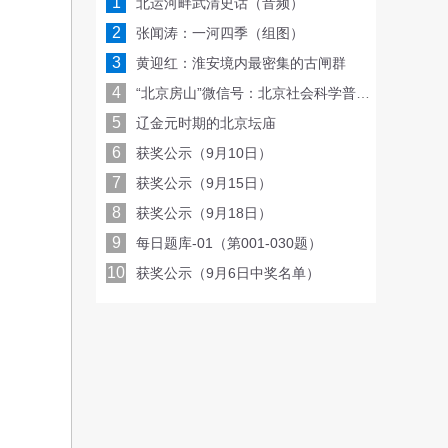
1
北运河畔武清史话（音频）
2
张闻涛：一河四季（组图）
3
黄迎红：淮安境内最密集的古闸群
4
“北京房山”微信号：北京社会科学普及周线上亮相，每天一场讲座或沙龙！
5
辽金元时期的北京坛庙
6
获奖公示（9月10日）
7
获奖公示（9月15日）
8
获奖公示（9月18日）
、
9
每日题库-01（第001-030题）
10
获奖公示（9月6日中奖名单）