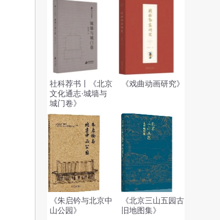
社科荐书丨《北京
《戏曲动画研究》
文化通志·城墙与
城门卷》
《朱启钤与北京中
《北京三山五园古
山公园》
旧地图集》