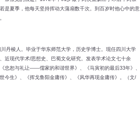
若是夏季，他每天坚持挥动大蒲扇数千次。到百岁时他心中的意
。
四川丹棱人。毕业于华东师范大学，历史学博士。现任四川大学
、近现代学术/思想史、巴蜀文化研究。发表学术论文七十余
《忠恕与礼让——儒家的和谐世界》、《马寅初的最后33年》
世今生》、《挥戈鲁阳金庸传》、《风华再现金庸传》。（文/