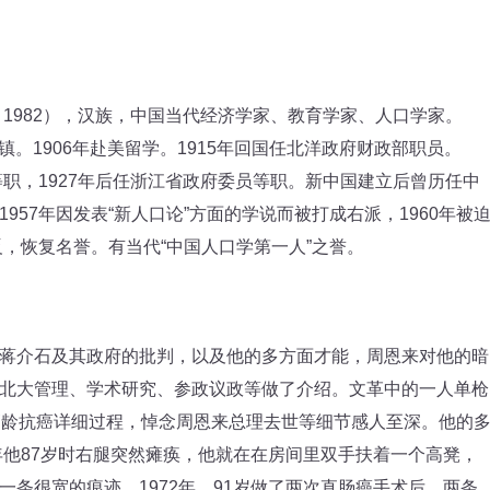
1982），汉族，中国当代经济学家、教育学家、人口学家。
口镇。1906年赴美留学。1915年回国任北洋政府财政部职员。
等职，1927年后任浙江省政府委员等职。新中国建立后曾历任中
57年因发表“新人口论”方面的学说而被打成右派，1960年被
反，恢复名誉。有当代“中国人口学第一人”之誉。
介石及其政府的批判，以及他的多方面才能，周恩来对他的暗
北大管理、学术研究、参政议政等做了介绍。文革中的一人单枪
高龄抗癌详细过程，悼念周恩来总理去世等细节感人至深。他的
年他87岁时右腿突然瘫痪，他就在在房间里双手扶着一个高凳，
条很宽的痕迹。1972年，91岁做了两次直肠癌手术后，两条