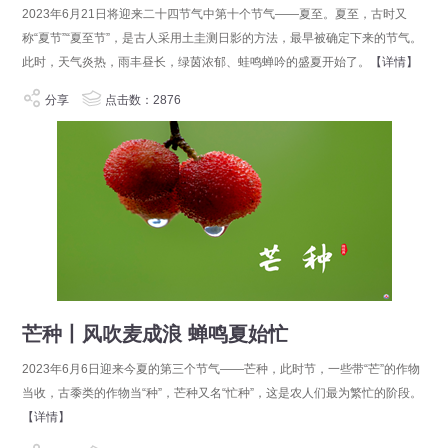
2023年6月21日将迎来二十四节气中第十个节气——夏至。夏至，古时又
称“夏节”“夏至节”，是古人采用土圭测日影的方法，最早被确定下来的节气。
此时，天气炎热，雨丰昼长，绿茵浓郁、蛙鸣蝉吟的盛夏开始了。
【详情】
分享
点击数：2876
芒种丨风吹麦成浪 蝉鸣夏始忙
2023年6月6日迎来今夏的第三个节气——芒种，此时节，一些带“芒”的作物
当收，古黍类的作物当“种”，芒种又名“忙种”，这是农人们最为繁忙的阶段。
【详情】