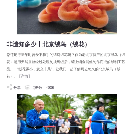
非遗知多少丨北京绒鸟（绒花）
您还记得童年时曾爱不释手的绒鸟绒花吗？作为老北京特产的北京绒鸟（绒
花）是用天然蚕丝经过处理制成绣绒后，缠上细金属丝制作而成的绒制工艺
品。 “绒花虽小，意义非凡”，让我们一起了解历史悠久的北京绒鸟（绒
花）。
【详情】
分享
点击数：4036