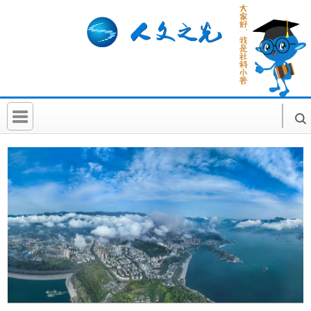
首 页
社科要闻
人文北京
社科卡片
社科讲堂
科普活动