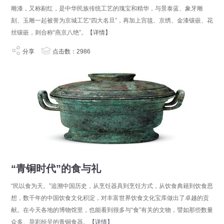
雕漆，又称剔红，是中华民族传统工艺的瑰宝和精华，与景泰蓝、象牙雕
刻、玉雕一起被誉为京城工艺“四大名旦”，再加上宫毯、京绣、金漆镶嵌、花
丝镶嵌，则合称“燕京八绝”。
【详情】
分享
点击数：2986
“青铜时代”的食与礼
“民以食为天。”追溯中国历史，从烹饪器具到烹饪方式，从饮食典籍到饮食思
想，数千年的中国饮食文化积淀，对丰富世界饮食文化宝库做出了卓越的贡
献。在今天各地的博物馆里，也能看到很多与“食”有关的文物，譬如那些数量
众多、异彩纷呈的青铜食器。
【详情】