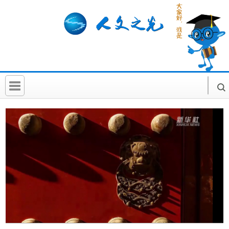
首 页
社科要闻
人文北京
社科卡片
社科讲堂
科普活动