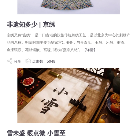
非遗知多少 | 京绣
京绣又称“宫绣”，是一门古老的汉族传统刺绣工艺，是以北京为中心的刺绣产
品的总称。明清时期主要为皇家宫廷服务，与景泰蓝、玉雕、牙雕、雕漆、
金漆镶嵌、花丝镶嵌、宫毯并称为“燕京八绝”。
【详情】
分享
点击数：5048
雪未盛 霰点微 小雪至