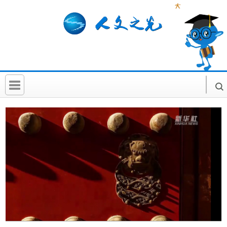
首 页
社科要闻
人文北京
社科卡片
社科讲堂
科普活动