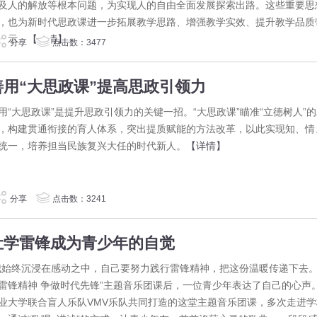
及人的解放等根本问题，为实现人的自由全面发展探索出路。这些重要思
，也为新时代思政课进一步拓展教学思路、增强教学实效、提升教学品质
启示。
【详情】
分享
点击数：3477
善用“大思政课”提高思政引领力
用“大思政课”是提升思政引领力的关键一招。“大思政课”瞄准“立德树人”
，构建贯通衔接的育人体系，突出提质赋能的方法改革，以此实现知、情
统一，培养担当民族复兴大任的时代新人。
【详情】
分享
点击数：3241
让学雷锋成为青少年的自觉
我始终沉浸在感动之中，自己要努力践行雷锋精神，把这份温暖传递下去。
雷锋精神 争做时代先锋”主题音乐团课后，一位青少年表达了自己的心声
业大学联合盲人乐队VMV乐队共同打造的这堂主题音乐团课，多次走进学