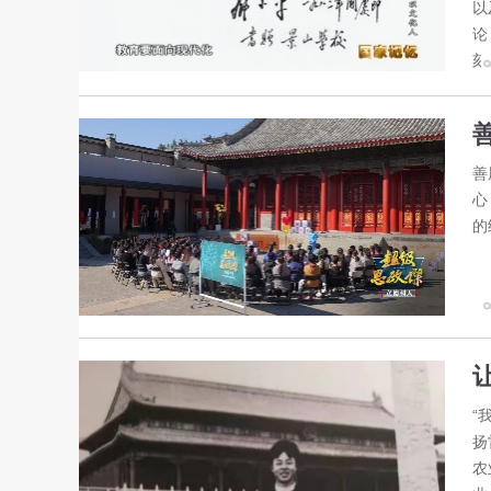
以
论
刻
善
心
的
“
扬
农