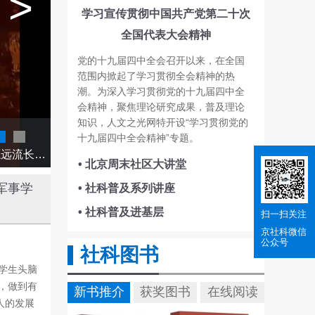
>
学习宣传贯彻中国共产党第二十次
全国代表大会精神
党的十九届四中全会召开以来，在全国
范围内掀起了学习贯彻全会精神的热
潮。为深入学习贯彻党的十九届四中全
会精神，聚焦理论研究成果，普及理论
知识，人文之光网特开设“学习贯彻党的
何为“人类文明新形态”
03
十九届四中全会精神”专题。
世界名城北京，有3000多年建城史、870年建都史，文脉悠悠、绵延不绝，它不仅见证了中华文明的源远流长，更彰显出中华民族深厚的文化底蕴。
• 北京周末社区大讲堂
军事学
• 社科普及系列讲座
• 社科普及进基层
扫一扫关注
京社科
微信
公众号
社科图书
学生头脑
，做到有
新书推介
获奖图书
在线阅读
人的发展