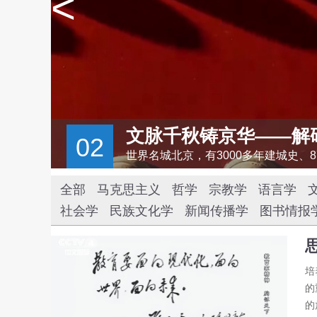
<
文脉千秋铸京华——解
02
系。
全部
马克思主义
哲学
宗教学
语言学
社会学
民族文化学
新闻传播学
图书情报
培
的
的