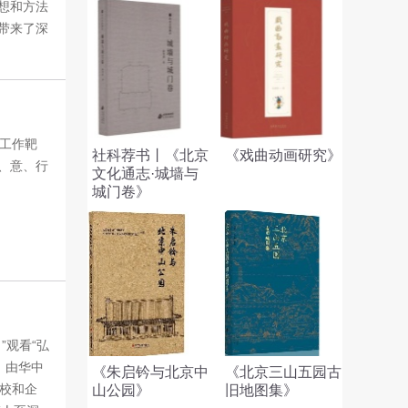
想和方法
带来了深
的工作靶
社科荐书丨《北京
《戏曲动画研究》
、意、行
文化通志·城墙与
城门卷》
”观看“弘
。由华中
《朱启钤与北京中
《北京三山五园古
校和企
山公园》
旧地图集》