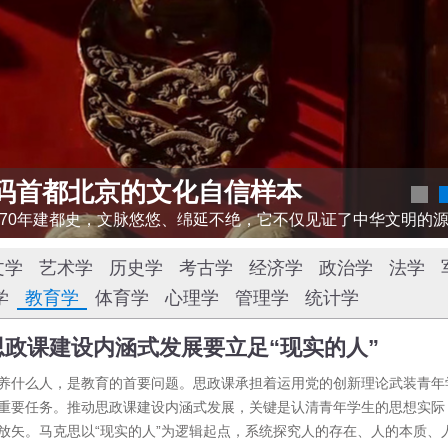
码首都北京的文化自信样本
文学
艺术学
历史学
考古学
经济学
政治学
法学
学
教育学
体育学
心理学
管理学
统计学
思政课建设内涵式发展要立足“现实的人”
养什么人，是教育的首要问题。思政课承担着运用党的创新理论武装青年
重要任务。推动思政课建设内涵式发展，关键是认清青年学生的思想实际
放矢。马克思以“现实的人”为逻辑起点，系统探究人的存在、人的本质、