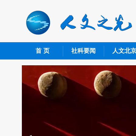
首 页
社科要闻
人文北