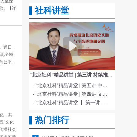
感人至深
歌。
【详
社科讲堂
。近日，
实现全域
育公平、
“北京社科”精品讲堂 | 第三讲 持续推动北京历史文脉与生态环境相交融
“北京社科”精品讲堂 | 第五讲 中国电影与文化传统
“北京社科”精品讲堂 | 第四讲 文化与科技融合赋能新质生产力发展
“北京社科”精品讲堂 丨 第一讲 《红楼梦》的北京情缘
0亿，其
热门排行
五”文化
传播社会
的思政教