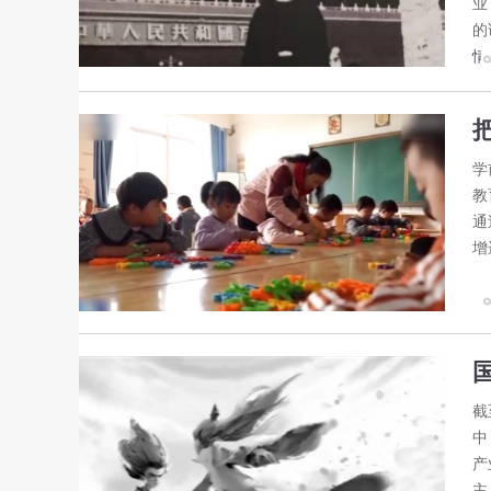
业
的
情
学
教
通
增
截
中
产
主