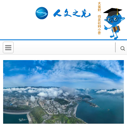
首 页
社科要闻
人文北京
社科卡片
社科讲堂
科普活动