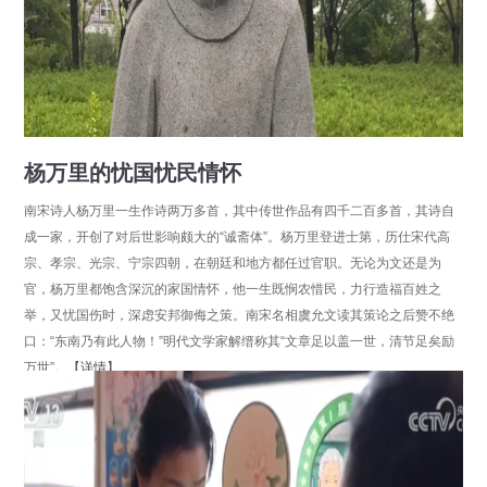
杨万里的忧国忧民情怀
南宋诗人杨万里一生作诗两万多首，其中传世作品有四千二百多首，其诗自
成一家，开创了对后世影响颇大的“诚斋体”。杨万里登进士第，历仕宋代高
宗、孝宗、光宗、宁宗四朝，在朝廷和地方都任过官职。无论为文还是为
官，杨万里都饱含深沉的家国情怀，他一生既悯农惜民，力行造福百姓之
举，又忧国伤时，深虑安邦御侮之策。南宋名相虞允文读其策论之后赞不绝
口：“东南乃有此人物！”明代文学家解缙称其“文章足以盖一世，清节足矣励
万世”。
【详情】
分享
点击数：28140