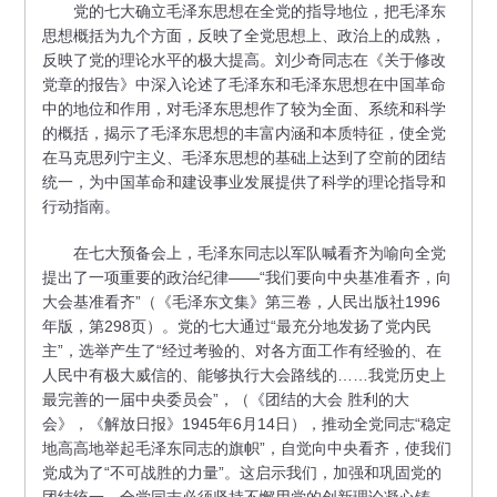
党的七大确立毛泽东思想在全党的指导地位，把毛泽东
思想概括为九个方面，反映了全党思想上、政治上的成熟，
反映了党的理论水平的极大提高。刘少奇同志在《关于修改
党章的报告》中深入论述了毛泽东和毛泽东思想在中国革命
中的地位和作用，对毛泽东思想作了较为全面、系统和科学
的概括，揭示了毛泽东思想的丰富内涵和本质特征，使全党
在马克思列宁主义、毛泽东思想的基础上达到了空前的团结
统一，为中国革命和建设事业发展提供了科学的理论指导和
行动指南。
在七大预备会上，毛泽东同志以军队喊看齐为喻向全党
提出了一项重要的政治纪律——“我们要向中央基准看齐，向
大会基准看齐”（《毛泽东文集》第三卷，人民出版社1996
年版，第298页）。党的七大通过“最充分地发扬了党内民
主”，选举产生了“经过考验的、对各方面工作有经验的、在
人民中有极大威信的、能够执行大会路线的……我党历史上
最完善的一届中央委员会”，（《团结的大会 胜利的大
会》，《解放日报》1945年6月14日），推动全党同志“稳定
地高高地举起毛泽东同志的旗帜”，自觉向中央看齐，使我们
党成为了“不可战胜的力量”。这启示我们，加强和巩固党的