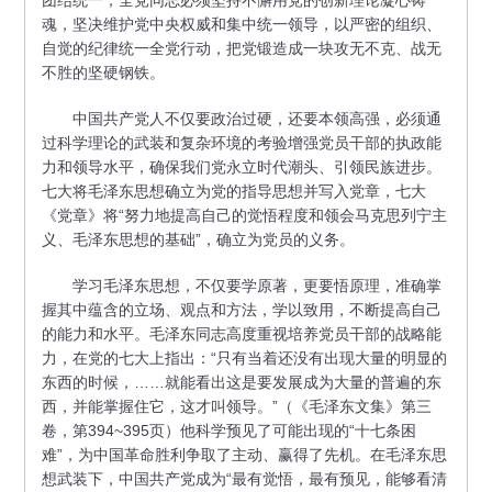
团结统一，全党同志必须坚持不懈用党的创新理论凝心铸
魂，坚决维护党中央权威和集中统一领导，以严密的组织、
自觉的纪律统一全党行动，把党锻造成一块攻无不克、战无
不胜的坚硬钢铁。
中国共产党人不仅要政治过硬，还要本领高强，必须通
过科学理论的武装和复杂环境的考验增强党员干部的执政能
力和领导水平，确保我们党永立时代潮头、引领民族进步。
七大将毛泽东思想确立为党的指导思想并写入党章，七大
《党章》将“努力地提高自己的觉悟程度和领会马克思列宁主
义、毛泽东思想的基础”，确立为党员的义务。
学习毛泽东思想，不仅要学原著，更要悟原理，准确掌
握其中蕴含的立场、观点和方法，学以致用，不断提高自己
的能力和水平。毛泽东同志高度重视培养党员干部的战略能
力，在党的七大上指出：“只有当着还没有出现大量的明显的
东西的时候，……就能看出这是要发展成为大量的普遍的东
西，并能掌握住它，这才叫领导。”（《毛泽东文集》第三
卷，第394~395页）他科学预见了可能出现的“十七条困
难”，为中国革命胜利争取了主动、赢得了先机。在毛泽东思
想武装下，中国共产党成为“最有觉悟，最有预见，能够看清