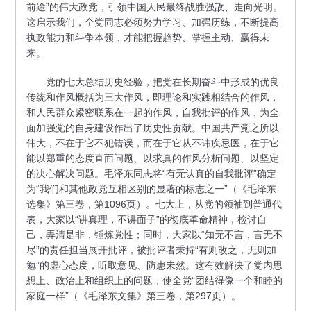
前途”的伟大政党，引领中国人民最终战胜强敌、走向光明。
这启示我们，全党同志必须努力学习、加强历练，不断提高
执政能力和斗争本领，才能把握趋势、掌握主动、赢得未
来。
党的七大总结历史经验，把党在长期奋斗中形成的优良
传统和作风概括为三大作风，即理论和实践相结合的作风，
和人民群众紧密联系在一起的作风，自我批评的作风，为全
面加强党的自身建设作出了历史性贡献。中国共产党之所以
伟大，不在于它不犯错误，而在于它从不讳疾忌医，在于它
能以郑重的态度直面问题、以求真的作风分析问题、以坚定
的决心解决问题。毛泽东同志将“有无认真的自我批评”确定
为“我们和其他政党互相区别的显著的标志之一”（《毛泽东
选集》第三卷，第1096页）。七大上，从党的领袖到普通代
表，大家以“讲真理，不讲面子”的彻底革命精神，检讨自
己，弄清是非，锤炼党性；同时，大家以“知无不言，言无不
尽”的责任担当展开批评，被批评者秉持“有则改之，无则加
勉”的虚心态度，听取意见、防患未然。这有效解决了党内思
想上、政治上和组织上的问题，使全党“团结得像一个和睦的
家庭一样”（《毛泽东文集》第三卷，第297页）。