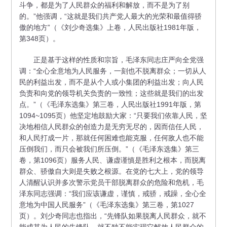
斗争，都是为了人民群众的福利和解放，而不是为了别
的。”他强调，“这就是我们共产党人最大的光荣和最值得骄
傲的地方”（《刘少奇选集》上卷，人民出版社1981年版，
第348页）。
正是基于这样的性质和宗旨，毛泽东同志庄严向全党强
调：“全心全意地为人民服务，一刻也不脱离群众；一切从人
民的利益出发，而不是从个人或小集团的利益出发；向人民
负责和向党的领导机关负责的一致性；这些就是我们的出发
点。”（《毛泽东选集》第三卷，人民出版社1991年版，第
1094~1095页）他坚定地鼓励大家：“只要我们依靠人民，坚
决地相信人民群众的创造力是无穷无尽的，因而信任人民，
和人民打成一片，那就任何困难也能克服，任何敌人也不能
压倒我们，而只会被我们所压倒。”（《毛泽东选集》第三
卷，第1096页）服务人民、谦虚谨慎是胜利之根本，而脱离
群众、骄傲自大则是失败之根源。在党的七大上，党的领导
人清醒认识并多次警示党员干部脱离群众的危险和危机，毛
泽东同志强调：“我们应该谦虚，谨慎，戒骄，戒躁，全心全
意地为中国人民服务”（《毛泽东选集》第三卷，第1027
页）。刘少奇同志也指出，“先锋队如果脱离人民群众，就不