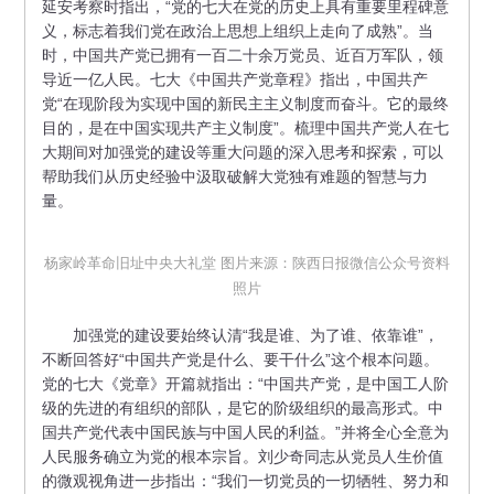
延安考察时指出，“党的七大在党的历史上具有重要里程碑意
义，标志着我们党在政治上思想上组织上走向了成熟”。当
时，中国共产党已拥有一百二十余万党员、近百万军队，领
导近一亿人民。七大《中国共产党章程》指出，中国共产
党“在现阶段为实现中国的新民主主义制度而奋斗。它的最终
目的，是在中国实现共产主义制度”。梳理中国共产党人在七
大期间对加强党的建设等重大问题的深入思考和探索，可以
帮助我们从历史经验中汲取破解大党独有难题的智慧与力
量。
杨家岭革命旧址中央大礼堂 图片来源：陕西日报微信公众号资料
照片
加强党的建设要始终认清“我是谁、为了谁、依靠谁”，
不断回答好“中国共产党是什么、要干什么”这个根本问题。
党的七大《党章》开篇就指出：“中国共产党，是中国工人阶
级的先进的有组织的部队，是它的阶级组织的最高形式。中
国共产党代表中国民族与中国人民的利益。”并将全心全意为
人民服务确立为党的根本宗旨。刘少奇同志从党员人生价值
的微观视角进一步指出：“我们一切党员的一切牺牲、努力和