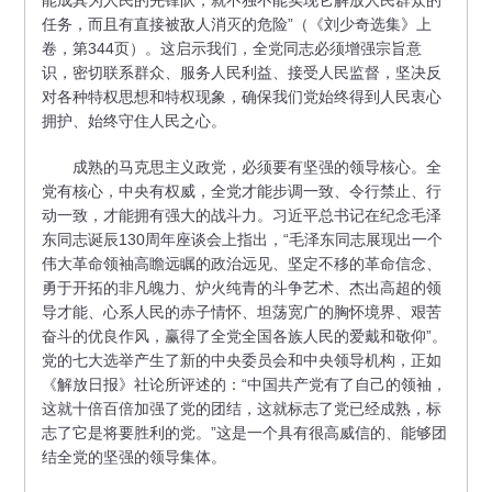
能成其为人民的先锋队，就不独不能实现它解放人民群众的
任务，而且有直接被敌人消灭的危险”（《刘少奇选集》上
卷，第344页）。这启示我们，全党同志必须增强宗旨意
识，密切联系群众、服务人民利益、接受人民监督，坚决反
对各种特权思想和特权现象，确保我们党始终得到人民衷心
拥护、始终守住人民之心。
成熟的马克思主义政党，必须要有坚强的领导核心。全
党有核心，中央有权威，全党才能步调一致、令行禁止、行
动一致，才能拥有强大的战斗力。习近平总书记在纪念毛泽
东同志诞辰130周年座谈会上指出，“毛泽东同志展现出一个
伟大革命领袖高瞻远瞩的政治远见、坚定不移的革命信念、
勇于开拓的非凡魄力、炉火纯青的斗争艺术、杰出高超的领
导才能、心系人民的赤子情怀、坦荡宽广的胸怀境界、艰苦
奋斗的优良作风，赢得了全党全国各族人民的爱戴和敬仰”。
党的七大选举产生了新的中央委员会和中央领导机构，正如
《解放日报》社论所评述的：“中国共产党有了自己的领袖，
这就十倍百倍加强了党的团结，这就标志了党已经成熟，标
志了它是将要胜利的党。”这是一个具有很高威信的、能够团
结全党的坚强的领导集体。