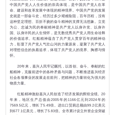
中国共产党人人生价值的崇高体现，是中国共产党人在革
命、建设和改革发展中体现的精神境界。中国共产党的发展
史就是一部奋斗史，经历过多少艰难险阻，百年历程，没有
这种坚定理想、百折不挠的奋斗精神的支撑无法想象。立党
为公、忠诚为民的奉献精神是共产党人以身许党、以身许
国、以身许民的人生情怀，是无数优秀共产党人用生命诠释
的价值追求。红船精神蕴含了共产党人贯穿百年的精神动
力，彰显了共产党人气壮山河的力量源泉，凝聚了共产党人
对理想信念的执着追求，体现了共产党人的境界、胸襟与情
怀。
20年来，嘉兴人民牢记嘱托，以首创、奋斗、奉献的红
船精神，克服前进中的各种矛盾与问题，不断推进嘉兴经济
社会各项事业的发展走在前列，把精神的力量转化为强大的
物质力量。
红船精神激励嘉兴人民创造了经济发展的辉煌业绩。20
年来，地区生产总值由2005年的1166亿元到2024年的
7569.5亿元，增长了5.49倍。进出口贸易总额由99.2亿美元
到677.1亿美元，增长了5.83倍。全市累计设立外资企业突破