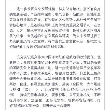
进一步发挥自身发展优势，努力补齐短板。嘉兴有良好
的发展基础，产业结构完整，电气设备、新能源、智能制造
等新兴行业迅猛发展。有独特的区位优势，地处长三角城市
群核心地带，是连接杭州和上海等地的重要交通节点，在资
源、人才、技术等方面发挥着桥梁作用，是推动两大区域发
展的纽带。有优越的生态宜居自然环境，为未来发展提供了
坚实的生态与人文支撑。有丰富的历史文化积淀，是把文化
资源转化为发展资源的创新创业高地。
充分认识嘉兴作为中国革命红船起航地的政治责任、使
命担当，嘉兴将更加坚定不移地推进改革开放，在日趋激烈
的国际竞争中赢得战略主动。进一步统筹推进深层次改革和
高水平开放，释放改革红利、增强开放优势，打造长三角高
能级全面开放新高地。纵深推进政务服务增值化改革，打造
高效、便捷、有温度的政务服务。落实《全国统一大市场建
设指引（试行）》，全面贯彻《浙江省优化营商环境条
例》，持续完善市场准入、要素获取、公平竞争机制，不断
提升市场化、法治化、国际化水平。培育外贸新动能，打
好“稳拓调优”组合拳，提升开放平台能级。