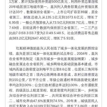
1万家，累计实际使用外资超500亿美元，利用外资总量连续
20年稳居浙江地级市第一。嘉兴列入商务部重点外资项目累
计达33个，数量保持全省第一。上市公司扩容至89家，居全
省第三。财政总收入从135.1亿元到1073.6亿元，增长了
6.95倍；一般公共预算收入从73.5亿元到638.7亿元，增长了
7.69倍，目前这两个数据均保持浙江全省第三。一二三产占
比由7.0∶59.3∶33.7变为2.0∶49.5∶48.5。社会消费品零售总额
由383.2亿元到2647.40亿元，增长了5.91倍。
红船精神激励嘉兴人民创造了城乡一体化发展的辉煌业
绩。嘉兴是浙江城乡一体化发展的试点单位，2004年，嘉兴
在全省率先制定《嘉兴市城乡一体化发展规划纲要》，城乡
融合发展走在全省前列，城乡网络化基础设施基本建成。市
域内高速公路密度达到每平方公里8.6公里，位居长三角同等
地级市城市之首；境内公路网络基本形成，农村公路密度达
到155公里／百平方公里，等级公路通村率和路面硬化通村
率均达到100%；公交行政村通达率达到100%，全市通航里
程、四级及以上航道里程、航道密度均列浙江第一。乡村振
兴综合评价位列浙江第一，共同富裕综合评价位列浙江第
二，城市化率由47.6%发展到74.5%。20年来，城镇居民人
均可支配收入由16189元到78641元，增长了3.86倍；农村