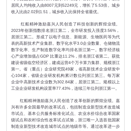
居民人均纯收入由8007元到52249元，增长了5.53倍。城乡
收入比由2.02到1.51，城乡收入比保持全省最优。
红船精神激励嘉兴人民创造了科技创新的辉煌业绩。
2023年创新指数排名浙江第二，全市研发投入强度3.56%，
居浙江第二。形成了以电子信息、新能源、生物医药等为代
表的高新技术产业集群。数字化水平3.0企业数量、仓储物流
数字化率、生产制造数字化率均排名浙江第一。数字经济核
心产业增加值占GDP 比重达11.2%，排名浙江省第二。获批
建设省级临空经济区，建成运营4个万卡算力集群、规模浙江
第一。省（重点）企业研究院49家，省高新技术企业研发中
心104家，省级企业研发机构累计数位列浙江第三。每万家
企业中高新技术企业数为302.84家，居浙江第二。规模以上
工业企业研发机构设置率77.43%，连续三年位列浙江第一。
红船精神激励嘉兴人民创造了改革创新的辉煌业绩。嘉
兴有许多全国最早的改革试点，包括制造业新型技术改造城
市试点、基本公共服务标准化试点、农业水价综合改革国家
级试点和农村综合性改革试点试验，浙江唯一入选首批国家
制造业新型技术改造城市试点的地级市等。通过改革进一步