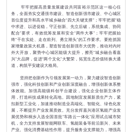
牢牢把握高质量发展建设共同富裕示范区这一核心任
务，全面夯实交通强市建设、智造创新强市建设、中心城区
首位度提升和高水平城乡融合“四大关键支撑”；牢牢把握“稳
中求进、以进促稳，守正创新、先立后破，系统集成、协同
配合”要求，有效统筹发展和安全“两件大事”；牢牢把握始
终“干在实处、走在前列、勇立潮头”的工作要求。要抢抓国
家增量政策大机遇，塑造智造创新强市大优势，推动对内对
外大开放，聚势中心城区能级大提升，擦亮“城乡融合看嘉
兴”大品牌，促进“两个文化”大繁荣，拓宽生态价值转换大通
道，构筑平安建设大格局。
坚持把创新作为引领发展第一动力，聚力建设智造创新
强市，强化科技创新和产业创新深度融合，增强创新体系整
体效能。加强高能级科创平台建设，强化企业创新主体作
用，打造科技成果转化高地。因地制宜发展新质生产力，紧
扣新型工业化，加速推动制造业高端化、智能化、绿色化发
展，不断提升产业发展质效。充分发挥嘉兴港区氢能产业发
展优势和桐乡入选全国首批“车路云一体化”应用试点城市契
机，全力支持发展智能网联车、氢能装备等前沿新兴、未来
产业。强化消费基础性作用，提升服务业支撑能力，增强高