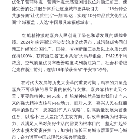
优化了营商环境，营商环境无感监测指数位列浙江前三。便
捷完善的公共服务体系让这座城市更具吸引力——“15分钟公
共服务圈”让优质生活“一刻”即达，实现“10分钟品质文化生活
圈”全域覆盖，入选“中国最具幸福感城市”。
红船精神激励嘉兴人民创造了绿色和谐发展的辉煌业
绩。2024年获评浙江污染防治攻坚优秀市，减污降碳协同创
新工作经验全国推广。国控、省控断面三类及以上水质比例
保持100%，获评浙江省“五水共治”大禹鼎银鼎。PM2.5平均
浓度、空气质量优良率改善幅度均列浙江第二。社会和谐稳
定走在浙江前列，连续19年荣获全省“平安市”称号。
在时代大发展与历史大变革的重要时期，精神的力量是
嘉兴不可或缺的最宝贵的依托与支撑。嘉兴靠精神走到今
天，更要靠精神走向未来，红船精神依然是激励我们走向未
来的强大精神支柱与内在动力。面对未来，嘉兴人民在红船
精神的激励下，忠实践行“八八战略”，以高质量发展为首要
任务、以缩小“三大差距”为主攻方向、以改革创新为根本动
力、以满足人民对美好生活的需要为根本目的，坚定扛起经
济大市挑大梁责任担当，加快打造长三角城市群重要中心城
市，奋力谱写中国式现代化嘉兴新篇章。