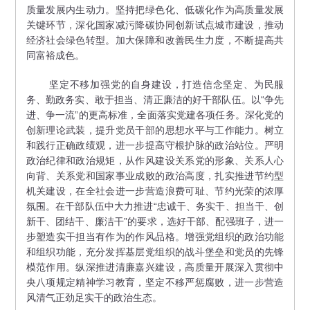
质量发展内生动力。坚持把绿色化、低碳化作为高质量发展
关键环节，深化国家减污降碳协同创新试点城市建设，推动
经济社会绿色转型。加大保障和改善民生力度，不断提高共
同富裕成色。
坚定不移加强党的自身建设，打造信念坚定、为民服
务、勤政务实、敢于担当、清正廉洁的好干部队伍。以“争先
进、争一流”的更高标准，全面落实党建各项任务。深化党的
创新理论武装，提升党员干部的思想水平与工作能力。树立
和践行正确政绩观，进一步提高守根护脉的政治站位。严明
政治纪律和政治规矩，从作风建设关系党的形象、关系人心
向背、关系党和国家事业成败的政治高度，扎实推进节约型
机关建设，在全社会进一步营造浪费可耻、节约光荣的浓厚
氛围。在干部队伍中大力推进“忠诚干、务实干、担当干、创
新干、团结干、廉洁干”的要求，选好干部、配强班子，进一
步塑造实干担当有作为的作风品格。增强党组织的政治功能
和组织功能，充分发挥基层党组织的战斗堡垒和党员的先锋
模范作用。纵深推进清廉嘉兴建设，高质量开展深入贯彻中
央八项规定精神学习教育，坚定不移严惩腐败，进一步营造
风清气正劲足实干的政治生态。