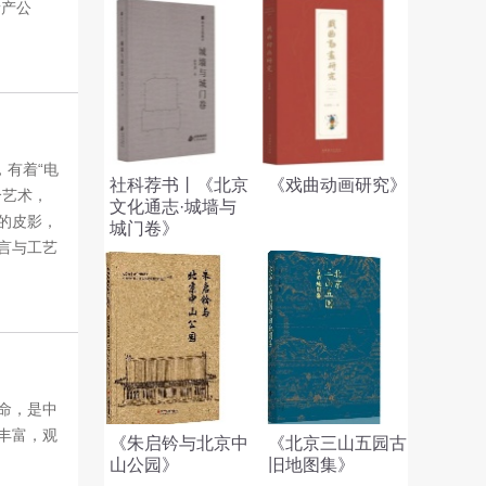
遗产公
，有着“电
社科荐书丨《北京
《戏曲动画研究》
合艺术，
文化通志·城墙与
的皮影，
城门卷》
言与工艺
命，是中
丰富，观
《朱启钤与北京中
《北京三山五园古
山公园》
旧地图集》