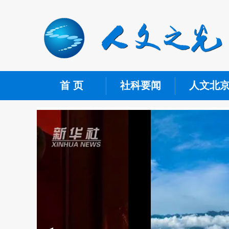
首 页
社科要闻
人文北