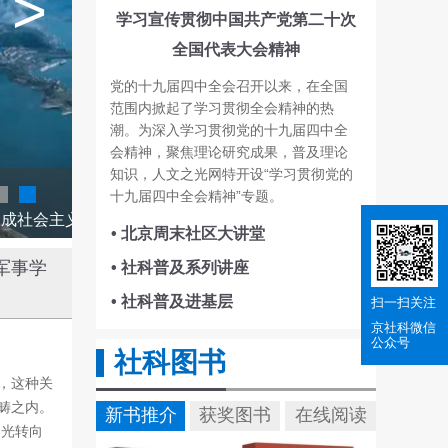
>
学习宣传贯彻中国共产党第二十次
全国代表大会精神
党的十九届四中全会召开以来，在全国
范围内掀起了学习贯彻全会精神的热
潮。为深入学习贯彻党的十九届四中全
会精神，聚焦理论研究成果，普及理论
知识，人文之光网特开设“学习贯彻党的
十九届四中全会精神”专题。
深刻理解、科学把握人类文明新形态的思想源流和内在特质，是全面建成社会主义现代化强国、实现第二个百年奋斗目标，以中国式现代化全面推进中华民族伟大复兴的内在要求。
• 北京周末社区大讲堂
军事学
• 社科普及系列讲座
• 社科普及进基层
扫一扫关注
京社科
微信
公众号
社科图书
，这种关
畴之内。
新书推介
获奖图书
在线阅读
目光转向