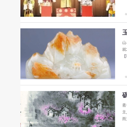
山
就
【
斋
主
而