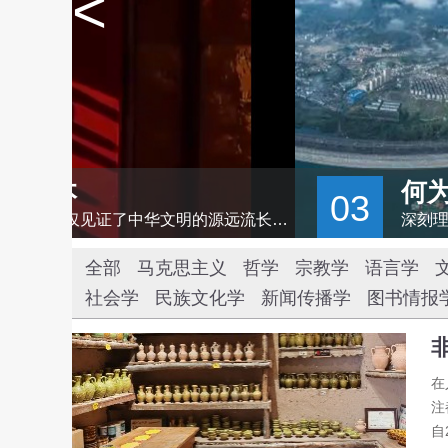
<
何为“人类文明新形态”
03
世界名城北京，有3000多年建城史、870年建都史，文脉悠悠、绵延不绝，它不仅见证了中华文明的源远流长，更彰显出中华民族深厚的文化底蕴。
全部
马克思主义
哲学
宗教学
语言学
社会学
民族文化学
新闻传播学
图书情报
在
注
自