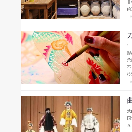
非
约
“
影
承
不
技
戏
国
众