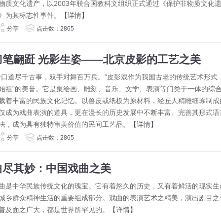
物质文化遗产，以2003年联合国教科文组织正式通过《保护非物质文化
》为其标志性事件。
【详情】
分享
点击数：2865
刀笔翩跹 光影生姿——北京皮影的工艺之美
一口道尽千古事，双手对舞百万兵。”皮影戏作为我国古老的传统艺术形式
始祖”的美誉。它是集绘画、雕刻、音乐、文学、表演等门类于一体的综
载着丰富的民族文化记忆。以兽皮或纸板为原材料，经匠人精雕细琢制成
仅成为戏曲表演的道具，更在漫长的历史发展中不断丰富、完善其形式语
法，成为具有独特审美价值的民间工艺品。
【详情】
分享
点击数：2865
曲尽其妙：中国戏曲之美
曲是中华民族传统文化的瑰宝。它有着悠久的历史，又有着鲜活的现实生
城乡群众精神生活的重要组成部分。戏曲的表演艺术之精美，演出剧目之
普及面之广大，都是世界所罕见的。
【详情】