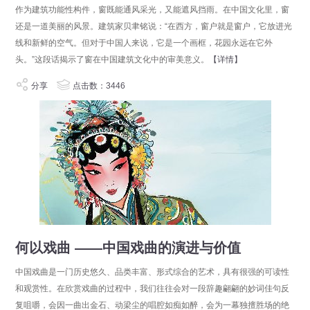
作为建筑功能性构件，窗既能通风采光，又能遮风挡雨。在中国文化里，窗
还是一道美丽的风景。建筑家贝聿铭说：“在西方，窗户就是窗户，它放进光
线和新鲜的空气。但对于中国人来说，它是一个画框，花园永远在它外
头。”这段话揭示了窗在中国建筑文化中的审美意义。
【详情】
分享
点击数：3446
何以戏曲 ​——中国戏曲的演进与价值
中国戏曲是一门历史悠久、品类丰富、形式综合的艺术，具有很强的可读性
和观赏性。在欣赏戏曲的过程中，我们往往会对一段辞趣翩翩的妙词佳句反
复咀嚼，会因一曲出金石、动梁尘的唱腔如痴如醉，会为一幕独擅胜场的绝