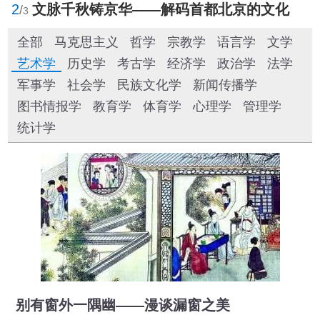
2
文脉千秋铸京华——解码首都北京的文化自信样本
/
3
全部
马克思主义
哲学
宗教学
语言学
文学
艺术学
历史学
考古学
经济学
政治学
法学
军事学
社会学
民族文化学
新闻传播学
图书情报学
教育学
体育学
心理学
管理学
统计学
别有窗外一隅幽——漫谈漏窗之美