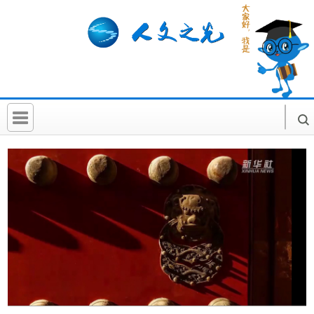
首 页
社科要闻
人文北京
社科卡片
社科讲堂
科普活动