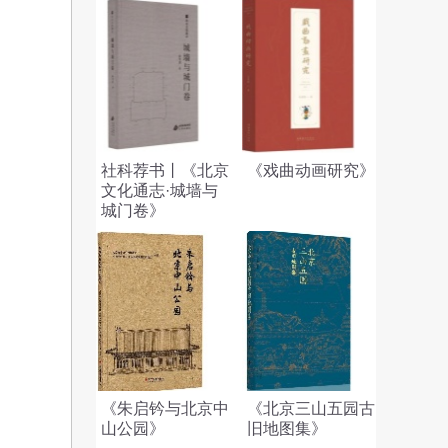
社科荐书丨《北京
《戏曲动画研究》
文化通志·城墙与
城门卷》
《朱启钤与北京中
《北京三山五园古
山公园》
旧地图集》