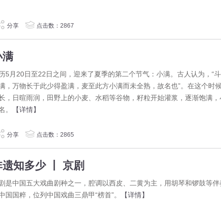
分享
点击数：2867
小满
历5月20日至22日之间，迎来了夏季的第二个节气：小满。古人认为，“
满，万物长于此少得盈满，麦至此方小满而未全熟，故名也”。在这个时
长，日暄雨润，田野上的小麦、水稻等谷物，籽粒开始灌浆，逐渐饱满，
名。
【详情】
分享
点击数：2865
非遗知多少 丨 京剧
剧是中国五大戏曲剧种之一，腔调以西皮、二黄为主，用胡琴和锣鼓等伴
中国国粹，位列中国戏曲三鼎甲“榜首”。
【详情】