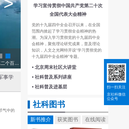
>
学习宣传贯彻中国共产党第二十次
全国代表大会精神
党的十九届四中全会召开以来，在全国
范围内掀起了学习贯彻全会精神的热
潮。为深入学习贯彻党的十九届四中全
会精神，聚焦理论研究成果，普及理论
知识，人文之光网特开设“学习贯彻党的
十九届四中全会精神”专题。
深刻理解、科学把握人类文明新形态的思想源流和内在特质，是全面建成社会主义现代化强国、实现第二个百年奋斗目标，以中国式现代化全面推进中华民族伟大复兴的内在要求。
• 北京周末社区大讲堂
军事学
• 社科普及系列讲座
• 社科普及进基层
扫一扫关注
京社科
微信
公众号
社科图书
节气中的
新书推介
获奖图书
在线阅读