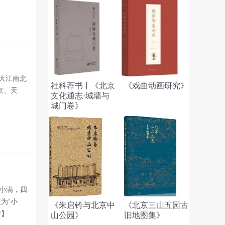
大江南北
社科荐书丨《北京
《戏曲动画研究》
京、天
文化通志·城墙与
城门卷》
“小满，四
为“小
《朱启钤与北京中
《北京三山五园古
情】
山公园》
旧地图集》