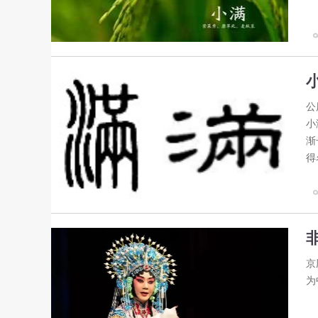
公
小
渐
得
京
为