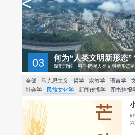
<
何为“人类文明新形态”
03
世界名城北京，有3000多年建城史、870年建都史，文脉悠悠、绵延不绝，它不仅见证了中华文明的源远流长，更彰显出中华民族深厚的文化底蕴。
全部
马克思主义
哲学
宗教学
语言学
社会学
民族文化学
新闻传播学
图书情报
6
第