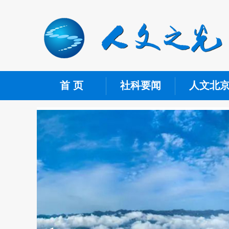
首 页
社科要闻
人文北