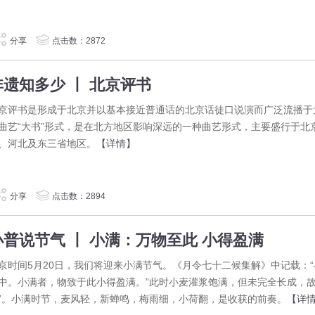
分享
点击数：2872
非遗知多少 丨 北京评书
京评书是形成于北京并以基本接近普通话的北京话徒口说演而广泛流播于
曲艺“大书”形式，是在北方地区影响深远的一种曲艺形式，主要盛行于北
、河北及东三省地区。
【详情】
分享
点击数：2894
小普说节气 丨 小满：万物至此 小得盈满
京时间5月20日，我们将迎来小满节气。《月令七十二候集解》中记载：
中。小满者，物致于此小得盈满。”此时小麦灌浆饱满，但未完全长成，故
”。小满时节，麦风轻，新蝉鸣，梅雨细，小荷翻，是收获的前奏。
【详