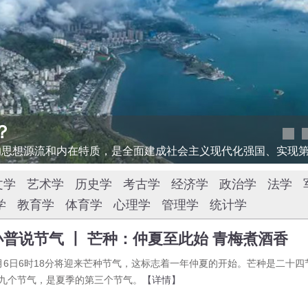
？
文学
艺术学
历史学
考古学
经济学
政治学
法学
学
教育学
体育学
心理学
管理学
统计学
小普说节气 丨 芒种：仲夏至此始 青梅煮酒香
月6日6时18分将迎来芒种节气，这标志着一年仲夏的开始。芒种是二十四
九个节气，是夏季的第三个节气。
【详情】