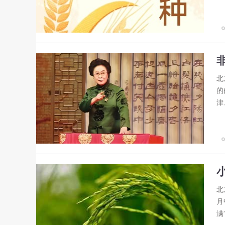
北
的
津
北
月
满