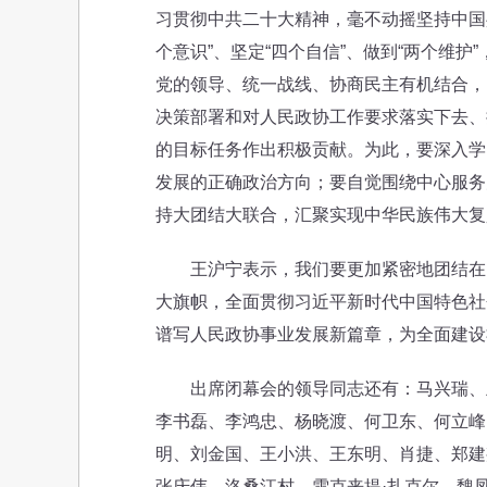
习贯彻中共二十大精神，毫不动摇坚持中国
个意识”、坚定“四个自信”、做到“两个维
党的领导、统一战线、协商民主有机结合，
决策部署和对人民政协工作要求落实下去、
的目标任务作出积极贡献。为此，要深入学
发展的正确政治方向；要自觉围绕中心服务
持大团结大联合，汇聚实现中华民族伟大复
王沪宁表示，我们要更加紧密地团结在以
大旗帜，全面贯彻习近平新时代中国特色社
谱写人民政协事业发展新篇章，为全面建设
出席闭幕会的领导同志还有：马兴瑞、王
李书磊、李鸿忠、杨晓渡、何卫东、何立峰
明、刘金国、王小洪、王东明、肖捷、郑建
张庆伟、洛桑江村、雪克来提·扎克尔、魏