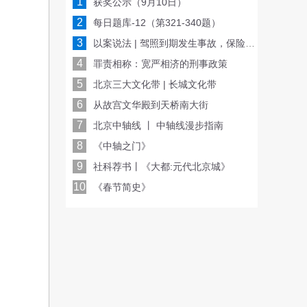
1
获奖公示（9月10日）
2
每日题库-12（第321-340题）
3
以案说法 | 驾照到期发生事故，保险公司会赔偿吗？
4
罪责相称：宽严相济的刑事政策
5
北京三大文化带 | 长城文化带
6
从故宫文华殿到天桥南大街
7
北京中轴线 丨 中轴线漫步指南
8
《中轴之门》
9
社科荐书丨《大都:元代北京城》
10
《春节简史》