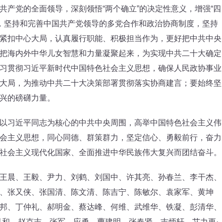
共产党的全面领导，深刻领悟“两个确立”的决定性意义，增强“四
护”，坚持和完善中国共产党领导的多党合作和政治协商制度，坚持
紧扣中心大局，认真履行职能、积极担当作为，更好把中共中央
把海内外中华儿女智慧和力量凝聚起来，为实现中共二十大确定
习贯彻习近平新时代中国特色社会主义思想，确保人民政协事业
大局，为推动中共二十大决策部署贯彻落实协商建言；要始终坚
兴的磅礴力量。
习近平同志为核心的中共中央周围，高举中国特色社会主义伟
会主义思想，同心同德、群策群力，坚定信心、勇毅前行，奋力
社会主义现代化国家、全面推进中华民族伟大复兴而团结奋斗。
晨、王毅、尹力、刘鹤、刘国中、许其亮、孙春兰、李干杰、
、张又侠、张国清、陈文清、陈吉宁、陈敏尔、袁家军、黄坤
邦、丁仲礼、郝明金、蔡达峰、何维、武维华、铁凝、彭清华、
凤和、赵克志、张军、应勇、曹建明、张春贤、吉炳轩、艾力更·