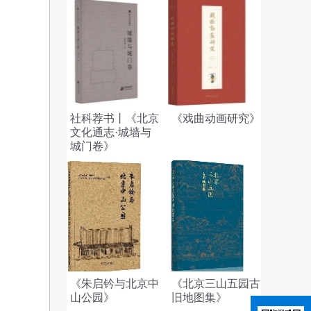
社科荐书丨《北京
《戏曲动画研究》
文化通志·城墙与
城门卷》
《朱启钤与北京中
《北京三山五园古
山公园》
旧地图集》