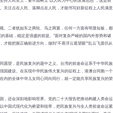
持人民至上，要牢固树立“以人民为中心的发展思想”，这是前
。关注点在人民、落脚点在人民，才能书写好新征程上人民满意
。二者犹如车之两轮、鸟之两翼，任何一方面有明显短板，都
展的基础，稳定是强盛的前提。”面对复杂严峻的国内外形势和诸
，才能把握正确前进方向，做到“不畏浮云遮望眼”“乱云飞渡仍从
愿望，是民族复兴的题中之义。台湾的前途命运系于中华民族
强国建设。在实现中华民族伟大复兴的征程上，港澳台同胞一个
在内的全体中华儿女同心同向同行，就一定能共享民族复兴的荣
，还会深刻地影响世界。党的二十大报告把推动构建人类命运
以中国式现代化为桥梁和纽带，把民族复兴与全人类前途命运紧