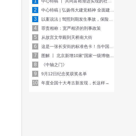
1
中心特稿 丨 共同富裕渐进实现的社会基础
2
中心特稿 | 弘扬伟大建党精神 全面建设社会主义现代化国家
3
以案说法 | 驾照到期发生事故，保险公司会赔偿吗？
4
罪责相称：宽严相济的刑事政策
5
从故宫文华殿到天桥南大街
6
这是一张长安街的标准色卡！当中国传统色遇见现代建筑——
7
图解 丨 北京新增10家“国家一级博物馆”，有哪些看点？
8
《中轴之门》
9
9月12日纪念奖获奖名单
10
年度全国十大考古新发现，长这样→