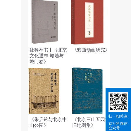
社科荐书丨《北京
《戏曲动画研究》
文化通志·城墙与
城门卷》
扫一扫关注
《朱启钤与北京中
《北京三山五园古
京社科
微信
山公园》
旧地图集》
公众号