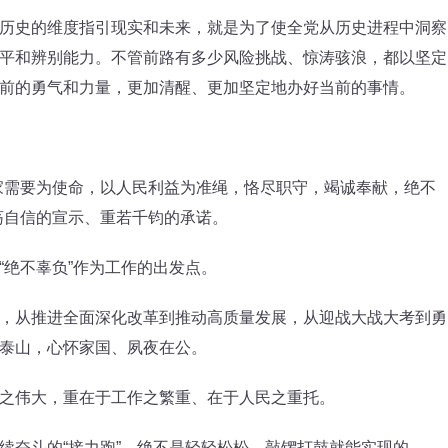
史的维度指引现实和未来，就是为了使全党从历史进程中洞察
平和辨别能力。不管前路有多少风险挑战、惊涛骇浪，都以坚定
前的勇气和力量，更加清醒、更加坚定地办好当前的事情。
需要为使命，以人民利益为准绳，恪尽职守，竭诚奉献，绝不
荡自信的宣示、重若千钧的承诺。
绝不辜负”作为工作的出发点。
从推进全面深化改革到推动高质量发展，从迎战大战大考到勇
泰山，心怀家国、夙夜在公。
伟大，重在于工作之繁重、在于人民之重托。
奋斗的“接力跑”，绝不是轻轻松松、敲锣打鼓就能实现的。