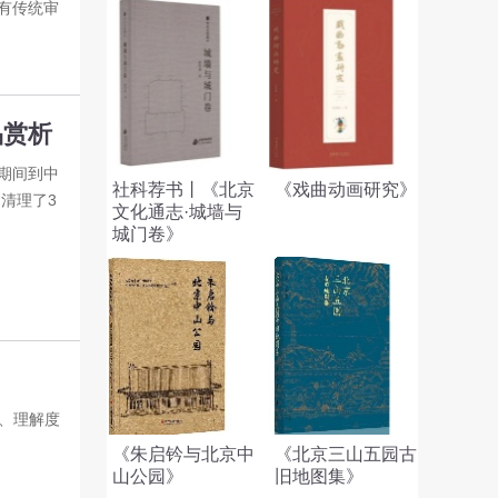
有传统审
品赏析
期间到中
社科荐书丨《北京
《戏曲动画研究》
清理了3
文化通志·城墙与
城门卷》
、理解度
《朱启钤与北京中
《北京三山五园古
山公园》
旧地图集》