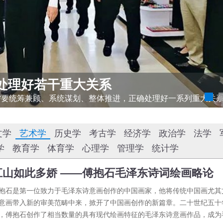
处理好若干重大关系
需要统筹兼顾、系统谋划、整体推进，正确处理好一系列重大关
文学
艺术学
历史学
考古学
经济学
政治学
法学
学
教育学
体育学
心理学
管理学
统计学
江山如此多娇 ——傅抱石毛泽东诗词绘画略论
抱石是第一位致力于毛泽东诗意画创作的中国画家，他将传统中国画尤其
意画带入新的审美范畴中来，掀开了中国画创作的新篇章。二十世纪五十
，傅抱石创作了相当数量的具有现代绘画特征的毛泽东诗意画作品，成为