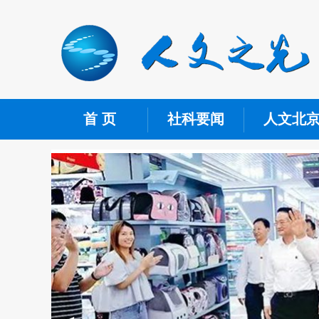
首 页
社科要闻
人文北