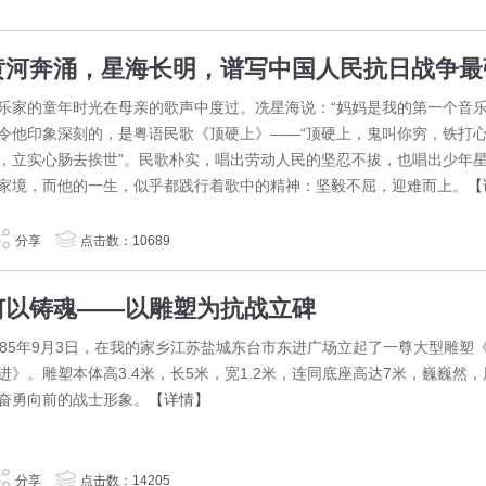
乐家的童年时光在母亲的歌声中度过。冼星海说：“妈妈是我的第一个音乐
令他印象深刻的，是粤语民歌《顶硬上》——“顶硬上，鬼叫你穷，铁打
，立实心肠去挨世”。民歌朴实，唱出劳动人民的坚忍不拔，也唱出少年
家境，而他的一生，似乎都践行着歌中的精神：坚毅不屈，迎难而上。
【
分享
点击数：10689
何以铸魂——以雕塑为抗战立碑
985年9月3日，在我的家乡江苏盐城东台市东进广场立起了一尊大型雕塑
进》。雕塑本体高3.4米，长5米，宽1.2米，连同底座高达7米，巍巍然
奋勇向前的战士形象。
【详情】
分享
点击数：14205