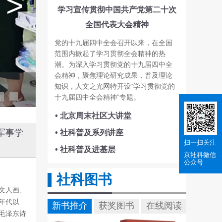
>
学习宣传贯彻中国共产党第二十次
全国代表大会精神
党的十九届四中全会召开以来，在全国
范围内掀起了学习贯彻全会精神的热
潮。为深入学习贯彻党的十九届四中全
会精神，聚焦理论研究成果，普及理论
知识，人文之光网特开设“学习贯彻党的
文脉千秋铸京华——解
02
十九届四中全会精神”专题。
系。
• 北京周末社区大讲堂
军事学
• 社科普及系列讲座
扫一扫关注
• 社科普及进基层
京社科
微信
公众号
社科图书
文人画、
年代以
新书推介
获奖图书
在线阅读
毛泽东诗