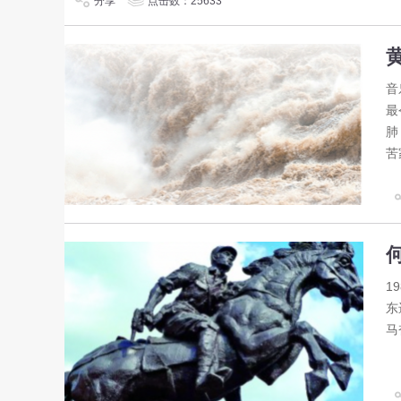
分享
点击数：25633
音
最
肺
苦
1
东
马