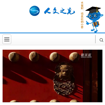
首 页
社科要闻
人文北京
社科卡片
社科讲堂
科普活动