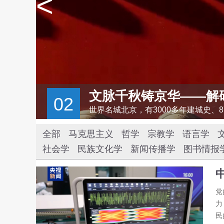
<
文脉千秋铸京华——解
02
系。
全部
马克思主义
哲学
宗教学
语言学
社会学
民族文化学
新闻传播学
图书情报
党
力
民