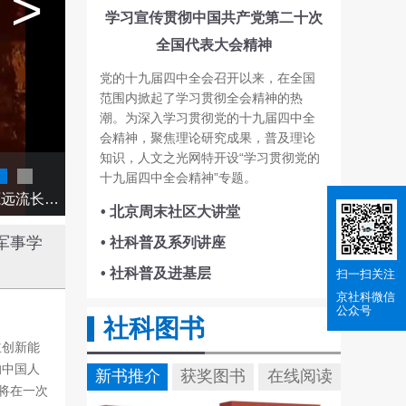
>
学习宣传贯彻中国共产党第二十次
全国代表大会精神
党的十九届四中全会召开以来，在全国
范围内掀起了学习贯彻全会精神的热
潮。为深入学习贯彻党的十九届四中全
会精神，聚焦理论研究成果，普及理论
知识，人文之光网特开设“学习贯彻党的
何为“人类文明新形态”
03
十九届四中全会精神”专题。
世界名城北京，有3000多年建城史、870年建都史，文脉悠悠、绵延不绝，它不仅见证了中华文明的源远流长，更彰显出中华民族深厚的文化底蕴。
• 北京周末社区大讲堂
军事学
• 社科普及系列讲座
• 社科普及进基层
扫一扫关注
京社科
微信
公众号
社科图书
主创新能
的中国人
新书推介
获奖图书
在线阅读
将在一次