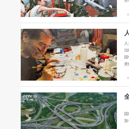
分
人
治
国
类
在
国
加