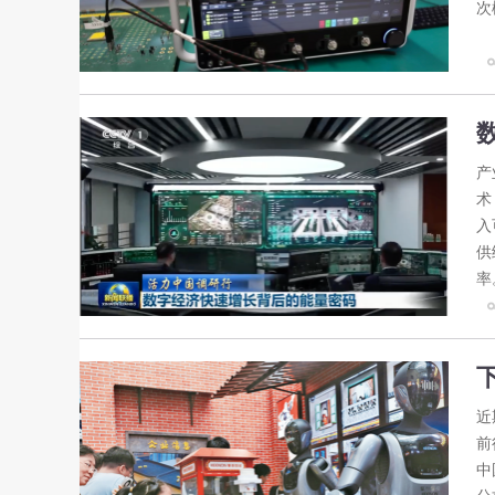
次
产
术
入
供
率
近
前
中