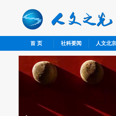
首 页
社科要闻
人文北