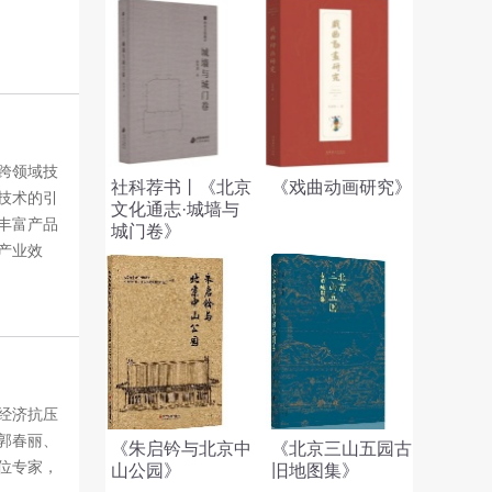
跨领域技
社科荐书丨《北京
《戏曲动画研究》
技术的引
文化通志·城墙与
丰富产品
城门卷》
产业效
经济抗压
郭春丽、
《朱启钤与北京中
《北京三山五园古
位专家，
山公园》
旧地图集》