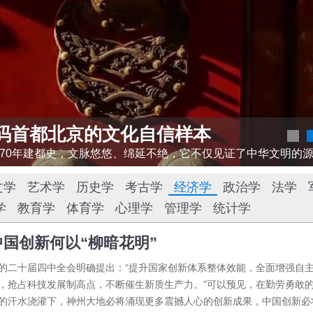
码首都北京的文化自信样本
文学
艺术学
历史学
考古学
经济学
政治学
法学
学
教育学
体育学
心理学
管理学
统计学
中国创新何以“柳暗花明”
的二十届四中全会明确提出：“提升国家创新体系整体效能，全面增强自
，抢占科技发展制高点，不断催生新质生产力。”可以预见，在勤劳勇敢
的汗水浇灌下，神州大地必将涌现更多震撼人心的创新成果，中国创新必