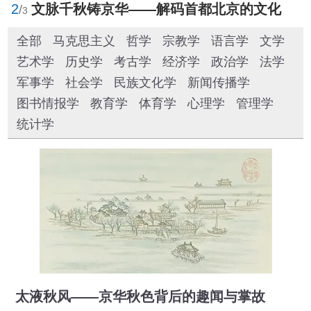
2
文脉千秋铸京华——解码首都北京的文化自信样本
/
3
全部
马克思主义
哲学
宗教学
语言学
文学
艺术学
历史学
考古学
经济学
政治学
法学
军事学
社会学
民族文化学
新闻传播学
图书情报学
教育学
体育学
心理学
管理学
统计学
太液秋风——京华秋色背后的趣闻与掌故