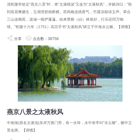
清乾隆帝钦定“燕京八景”时，将“太液晴波”又改为“太液秋风”，并赋诗曰：“秋
到宸居爽籁生，玉湖澄碧画桥横。荷风晚送残香气，竹露凉敲绿玉声。翠合
三山连阆苑，波涵一镜俨蓬瀛。由来禁籞（yù）林泉好，行乐还同万物
情。”乾隆十六年（1751）高宗手书“太液秋风”碑立于中海水云榭。
【详情】
分享
点击数：38756
燕京八景之太液秋风
中南海(原名太液池)东岸万善门旁，有一水埠，水中有亭叫"水云榭"，榭中立
景名牌。
【详情】