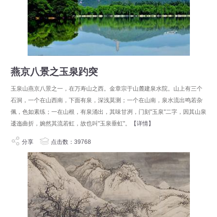
燕京八景之玉泉趵突
玉泉山燕京八景之一，在万寿山之西。金章宗于山麓建泉水院。山上有三个
石洞，一个在山西南，下面有泉，深浅莫测；一个在山南，泉水流出鸣若杂
佩，色如素练；一在山根，有泉涌出，其味甘冽，门刻"玉泉"二字，因其山泉
逶迤曲折，婉然其流若虹，故也叫"玉泉垂虹"。
【详情】
分享
点击数：39768