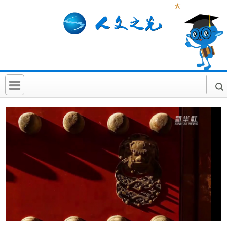
首 页
社科要闻
人文北京
社科卡片
社科讲堂
科普活动