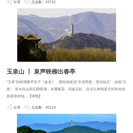
分享
点击数：43742
玉泉山 丨 泉声映柳出春亭
“玉泉”的称谓最早见于《金史》，因此地泉流“水清而碧、澄洁似玉”，故称“玉
泉”。泉水自山间石隙喷涌，水溅银花，宛如玉虹，自古以来就是京郊有名的
风景游览地。
【详情】
分享
点击数：40124