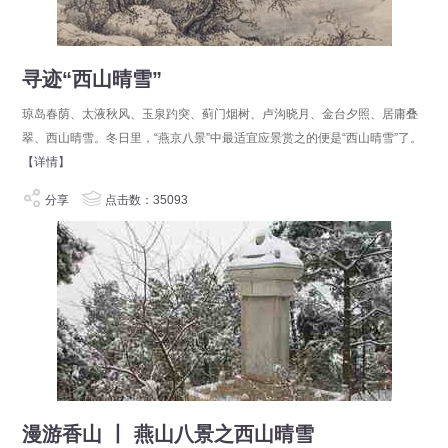
寻迹“西山晴雪”
琼岛春荫、太液秋风、玉泉趵突、蓟门烟树、卢沟晓月、金台夕照、居庸叠
翠、西山晴雪。冬日里，“燕京八景”中最适宜应景赏之的便是“西山晴雪”了。
【详情】
分享
点击数：35093
漫游香山 丨 燕山八景之西山晴雪