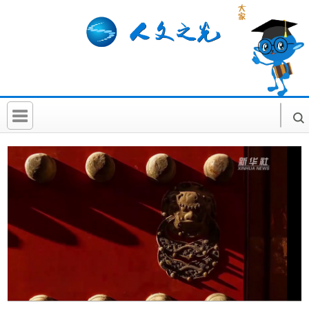
首 页
社科要闻
人文北京
社科卡片
社科讲堂
科普活动