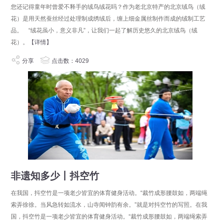
您还记得童年时曾爱不释手的绒鸟绒花吗？作为老北京特产的北京绒鸟（绒
花）是用天然蚕丝经过处理制成绣绒后，缠上细金属丝制作而成的绒制工艺
品。 “绒花虽小，意义非凡”，让我们一起了解历史悠久的北京绒鸟（绒
花）。
【详情】
分享
点击数：4029
非遗知多少丨抖空竹
在我国，抖空竹是一项老少皆宜的体育健身活动。“裁竹成形腰鼓如，两端绳
索弄徐徐。当风急转如流水，山寺闻钟韵有余。”就是对抖空竹的写照。在我
国，抖空竹是一项老少皆宜的体育健身活动。“裁竹成形腰鼓如，两端绳索弄