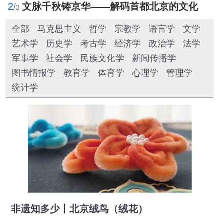
2
文脉千秋铸京华——解码首都北京的文化自信样本
/
3
全部
马克思主义
哲学
宗教学
语言学
文学
艺术学
历史学
考古学
经济学
政治学
法学
军事学
社会学
民族文化学
新闻传播学
图书情报学
教育学
体育学
心理学
管理学
统计学
非遗知多少丨北京绒鸟（绒花）