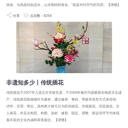
徐徐。当风急转如流水，山寺闻钟韵有余。”就是对抖空竹的写照。
【详情】
分享
点击数：8254
非遗知多少丨传统插花
传统插花于2007年入选北京市级非遗，于2008年被列为国家级非物质文化遗
产。传统插花取植物作为素材，通过修剪、整枝、弯曲等造型方式来传情、
抒怀、言理、明志，其种类大致可分为民间插花、寺观插花、宫廷插花、文
人插花，并且在构思、构图、选材、修剪、固定、调整、陈设等环节均体现
着丰富的文化内涵和审美观念。
【详情】