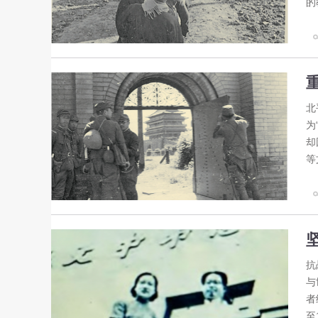
的
北
为
却
等
抗
与
者
至