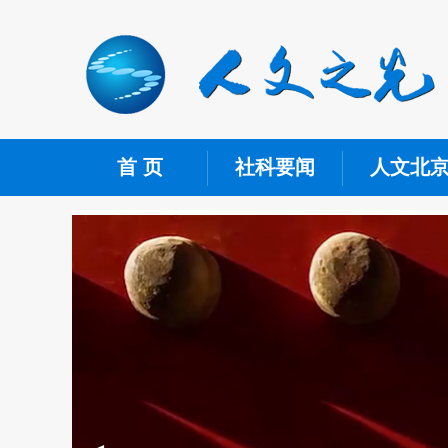
首 页
社科要闻
人文北