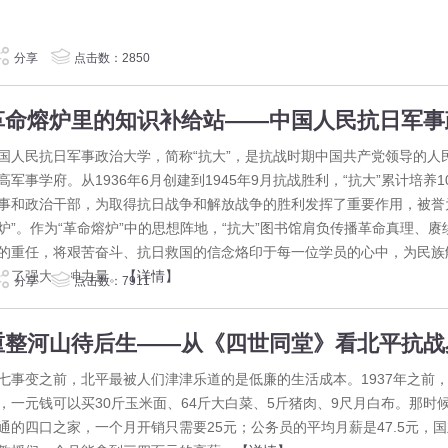
分享
点击数：2850
国人民抗日军事政治大学，简称“抗大”，是抗战时期中国共产党领导的人
高军事学府。从1936年6月创建到1945年9月抗战胜利，“抗大”累计培养1
事和政治干部，为取得抗日战争和解放战争的胜利发挥了重要作用，被誉
炉”。作为“革命熔炉”中的思想阵地，“抗大”图书馆肩负传播革命真理、赓
的重任，将艰苦奋斗、抗日救国的信念烙印于每一位学员的心中，为民族
入了强大精神力量。
【详情】
分享
点击数：7911
七事变之前，北平最被人们津津乐道的是低廉的生活成本。1937年之前
，一元钱可以买30斤玉米面、64斤大白菜、5斤猪肉、9尺月白布。那时
通的四口之家，一个月开销只需要25元；公务员的平均月薪是47.5元，