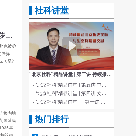
社科讲堂
重整河山待后生——从《四世同堂》看北平抗战岁月的百姓故事（一）千里刀光影
此也被称
的抉择，
世同堂》
“北京社科”精品讲堂 | 第三讲 持续推动北京历史文脉与生态环境相交融
“北京社科”精品讲堂 | 第五讲 中国电影与文化传统
“北京社科”精品讲堂 | 第四讲 文化与科技融合赋能新质生产力发展
“北京社科”精品讲堂 丨 第一讲 《红楼梦》的北京情缘
连接内地
热门排行
英国殖民
935年
独特的精