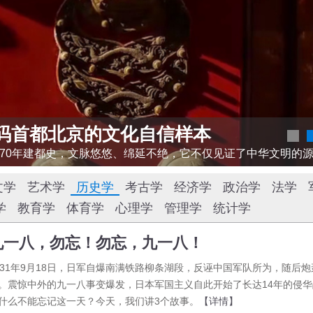
何为“人类文明新形态
03
世界名城北京，有3000多年建城史、870年建都史，文脉悠悠、绵延不绝，它不仅见证了中华文明的源远流长，更彰显出中华民族深厚的文化底蕴。
文学
艺术学
历史学
考古学
经济学
政治学
法学
学
教育学
体育学
心理学
管理学
统计学
九一八，勿忘！勿忘，九一八！
931年9月18日，日军自爆南满铁路柳条湖段，反诬中国军队所为，随后
。震惊中外的九一八事变爆发，日本军国主义自此开始了长达14年的侵华
什么不能忘记这一天？今天，我们讲3个故事。
【详情】