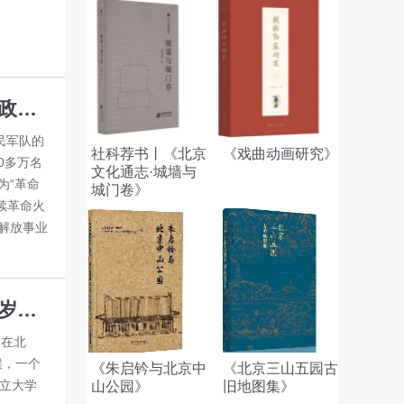
革命熔炉里的知识补给站——中国人民抗日军事政治大学图书馆
民军队的
社科荐书丨《北京
《戏曲动画研究》
0多万名
文化通志·城墙与
为“革命
城门卷》
续革命火
解放事业
重整河山待后生——从《四世同堂》看北平抗战岁月的百姓故事（二）一腔无声血
，在北
候，一个
《朱启钤与北京中
《北京三山五园古
国立大学
山公园》
旧地图集》