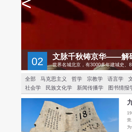
<
解码首都北京的文化自信样本
全部
马克思主义
哲学
宗教学
语言学
社会学
民族文化学
新闻传播学
图书情报
1
营
为