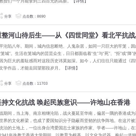
教授们一个月能拿到三四百元的高薪。
【详情】
分享
点击数：8690
平沦陷八年。期间，城内信息断绝、人鬼杂居，如同一只巨大的牢笼，因
“笼城”。生活在笼城内的芸芸众生，日日都面临着“生”与“死”、“拒”或“降”
因为巨大的羞耻感而对这段历史讳莫如深。如今，人们往往只能通过《四
文学作品，才能去回望那段岁月。
【详情】
分享
点击数：11703
坚持文化抗战 唤起民族意识——许地山在香港
战期间，当上海、南京相继沦陷，战火蔓延至华南，偏居一隅的香港成为
世界的文化桥梁，也成了爱国知识分子隐蔽而坚韧的抗争阵地。在这片被
统治的土地上，一位出身台湾爱国志士家族的作家、学者——许地山，在1
1941年执教于香港大学期间，以教育为根基、以文化为武器，构起一道