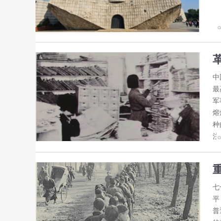
中
最
军
熔
种
注
七
平
普