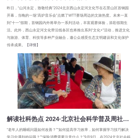
昨日，“山河永定，致敬经典”2024北京西山永定河文化节在石景山区首钢园
开幕，当晚的一场“高炉音乐会”点燃了WTT赛场周边的文旅热度。未来一直
到“十一”假期，首钢园内外将举办一系列活动，丰富观赛体验，添彩假期生
活。此外，西山永定河文化带沿线各区也将推出系列“文化+”活动，推进文化
与旅游、体育、科技等多种产业融合，邀公众感受生态文明建设和文化保护
传承成果。
【详情】
分享
点击数：16791
解读社科热点 2024·北京社会科学普及周社会组织咨询受市民欢迎
“老年人的睡眠问题如何改善？”“如何提高学习效率，如何掌握学习技巧解决
学习中遇到的问题？”“保险消费需要注意什么？”9月9日，在2024北京社会科