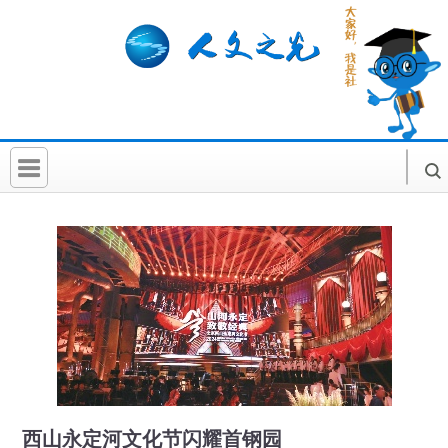
首 页
社科要闻
人文北京
社科卡片
社科讲堂
科普活动
西山永定河文化节闪耀首钢园