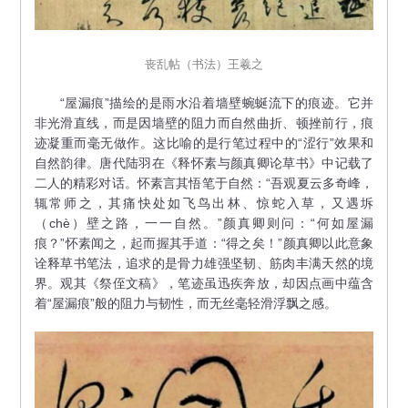
丧乱帖（书法）王羲之
“屋漏痕”描绘的是雨水沿着墙壁蜿蜒流下的痕迹。它并
非光滑直线，而是因墙壁的阻力而自然曲折、顿挫前行，痕
迹凝重而毫无做作。这比喻的是行笔过程中的“涩行”效果和
自然韵律。唐代陆羽在《释怀素与颜真卿论草书》中记载了
二人的精彩对话。怀素言其悟笔于自然：“吾观夏云多奇峰，
辄常师之，其痛快处如飞鸟出林、惊蛇入草，又遇坼
（
chè
）壁之路，一一自然。”颜真卿则问：“何如屋漏
痕？”怀素闻之，起而握其手道：“得之矣！”颜真卿以此意象
诠释草书笔法，追求的是骨力雄强坚韧、筋肉丰满天然的境
界。观其《祭侄文稿》，笔迹虽迅疾奔放，却因点画中蕴含
着“屋漏痕”般的阻力与韧性，而无丝毫轻滑浮飘之感。