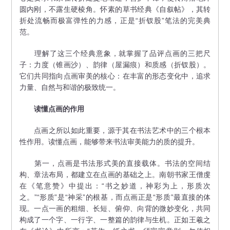
圆内刚，不露生硬棱角。怀素的草书经典《自叙帖》，其转
折处流畅而极富弹性的力感，正是“折钗股”笔法的完美典
范。
理解了这三个经典意象，就掌握了品评点画的三把尺
子：力度（锥画沙）、韵律（屋漏痕）和质感（折钗股）。
它们共同指向点画审美的核心：在丰富的形态变化中，追求
力量、自然与和谐的极致统一。
读懂点画的作用
点画之所以如此重要，源于其在书法艺术中的三个根本
性作用。读懂点画，能够带来书法审美能力的质的提升。
第一，点画是书法形式美的直接载体。书法的空间结
构、章法布局，都建立在点画的基础之上。南朝书家王僧虔
在《笔意赞》中提出：“书之妙道，神彩为上，形质次
之。”“形质”是“神采”的根基，而点画正是“形质”最直接的体
现。一点一画的粗细、长短、俯仰、向背的微妙变化，共同
构成了一个字、一行字、一整篇的韵律与生机。正如王羲之