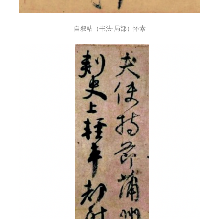
自叙帖（书法·局部）怀素