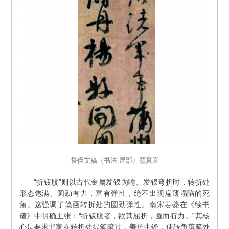
祭侄文稿（书法·局部）颜真卿
“折钗股”则以古代金属发钗为喻。发钗弯折时，转折处
形态饱满、圆劲有力，富有弹性，绝不出现扁薄塌陷的死
角。这强调了笔画转折处的圆劲弹性。南宋姜夔在《续书
谱》中明确主张：“折钗股者，欲其屈折，圆而有力。”其核
心是要求书家在转折处提笔暗过，善护中锋，使转角落笔外