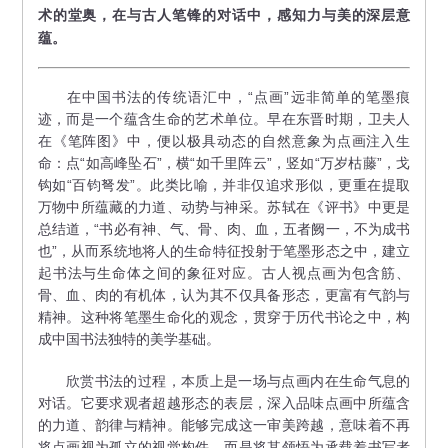
术的堂奥，在与古人笔锋的对话中，感知力与美的深层意
蕴。
在中国书法的传统语汇中，“点画”远非简单的笔墨痕
迹，而是一个蕴含生命的艺术单位。早在东晋时期，卫夫人
在《笔阵图》中，便以极具动态的自然意象为点画注入生
命：点“如高峰坠石”，横“如千里阵云”，竖如“万岁枯藤”，戈
钩如“百钧弩发”。此类比喻，并非仅追求形似，更重在提取
万物中所蕴藏的力道、动势与神采。苏轼在《评书》中更是
总结道，“书必有神、气、骨、肉、血，五者阙一，不为成书
也”，从而系统地将人的生命特征投射于笔墨形态之中，建立
起书法与生命体之间的象征对应。古人视点画为包含筋、
骨、血、肉的有机体，认为其不仅具备形态，更富有气韵与
精神。这种将笔墨生命化的观念，贯穿于历代书论之中，构
成中国书法独特的美学基础。
欣赏书法的过程，本质上是一场与点画内在生命气息的
对话。它要求观者超越形态的表层，深入品味点画中所蕴含
的力道、韵律与精神。能够完成这一审美跨越，意味着不再
将点画视为孤立的视觉构件，而是将其领悟为承载着书写者