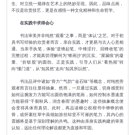
生、对立统一规律在艺术上的绝妙呈现。因此，品味点画，
不仅是欣赏技艺，更是在感悟一种文化精神和生命哲学。
在实践中求得会心
书法审美并非纯然“观看”之事，而是“体认”之艺。对于初
具书写经验的欣赏者而言，亲自实践，才更易与古人心意相
通。当亲手执笔，体验“逆锋起笔、中锋涩行、回锋收笔”的
完整过程，才能真切理解何为“锥画沙”的沉实、“屋漏痕”的凝
重、“折钗股”的圆劲。正是实践，引导人们从“看热闹”转
向“懂门道”，从“知其然”走向“知其所以然”。
书法品评中诸如“骨力”“气韵”“金石味”等概念，对纯然旁
观者而言往往显得抽象。然而，一旦通过实践，切身感受到
如何运腕发力方能写出圆劲饱满的笔画，如何控制水墨速度
方能获得“干裂秋风，润含春雨”的墨趣时，这些抽象概念便
会变得具体而真切。此时，再品读柳公权楷书中铮铮的铁
骨，或怀素狂草中虽细如游丝却坚不可摧的笔力，其内心的
震撼将是基于深刻理解的共鸣。这种由亲身实践构建的审美
认知，远比任何理论解说都更为直接和牢固。