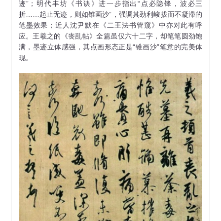
迹”；明代丰坊《书诀》进一步指出“点必隐锋，波必三
折……起止无迹，则如锥画沙”，强调其劲利峻拔而不凝滞的
笔墨效果；近人沈尹默在《二王法书管窥》中亦对此有呼
应。王羲之的《丧乱帖》全篇虽仅六十二字，却笔笔圆劲饱
满，墨迹立体感强，其点画形态正是“锥画沙”笔意的完美体
现。