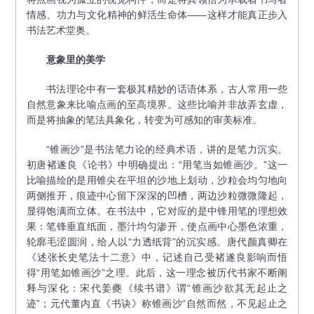
情感、功力与文化精神的鲜活生命体——这样才能真正步入
书法艺术堂奥。
意象里的美学
书法理论中有一套极其精妙的话语体系，古人常用一些
自然意象来比喻点画的至高境界。这些比喻并非故弄玄虚，
而是将抽象的笔法具象化，转变为可感知的审美标准。
“锥画沙”是书法笔力论的经典术语，讲的是笔力沉实。
初唐褚遂良《论书》中明确提出：“用笔当如锥画沙。”这一
比喻描绘的是用锥尖在平坦的沙地上划动，沙粒会均匀地向
两侧推开，痕迹中心留下深深的凹槽，两边沙粒微微隆起，
显得饱满而立体。在书法中，它对应的是中锋用笔的理想效
果：笔锋垂直纸面，墨汁均匀渗开，使点画中心墨色浓重，
轮廓毛涩圆润，给人以“力透纸背”的沉实感。唐代颜真卿在
《述张长史笔法十二意》中，记述自己受褚遂良影响而悟
得“用笔如锥画沙”之理。此后，这一理念被历代书家不断阐
释与深化：宋代姜夔《续书谱》谓“锥画沙欲其无起止之
迹”；元代董内直《书诀》称锥画沙“自然而然，不见起止之