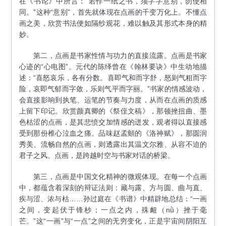
在《书论》中所言：“若作一纸之书，须字字意别，勿使相
同。”这种“意别”，首先就体现在点画的千变万化上。不懂点
画之美，欣赏书法便如隔纱观花，难以触及其形式本身的精
妙。
第二，点画是书家性情与功力的直接流露。点画是书家
心迹的“心电图”。元代的陈绎曾在《翰林要诀》中生动地描
述：“喜怒哀乐，各有分数。喜即气和而字舒，怒则气粗而字
险，哀即气郁而字敛，乐则气平而字丽。”书家的情感波动，
会直接影响到执笔、运笔的节奏与力度，从而在点画的质感
上留下印记。欣赏颜真卿的《祭侄文稿》，那顿挫扭曲、墨
色枯涩的点画，是其悲愤交加情感的迸发，观者得以直接感
受到那份椎心泣血之痛。品味赵孟頫的《洛神赋》，那圆润
秀美、流畅自然的点画，则透露出其温文尔雅、从容不迫的
君子之风。点画，是跨越时空与书家对话的桥梁。
第三，点画是中国文化精神的微观体现。在每一个点画
中，都蕴含着深刻的辩证法则：藏与露、方与圆、曲与直、
疾与涩、浓与枯……孙过庭在《书谱》中精辟地总结：“一画
之间，变起伏于锋杪；一点之内，殊衄（nǜ）挫于毫
芒。”这“一画”与“一点”之间的无穷变化，正是宇宙间阴阳互