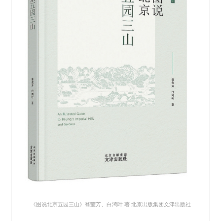
​《图说北京五园三山》翁莹芳、白鸿叶 著 北京出版集团文津出版社