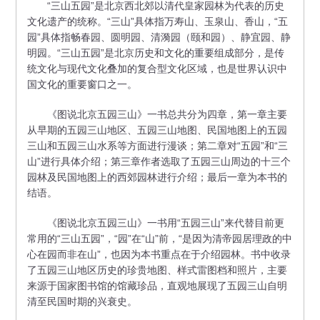
“三山五园”是北京西北郊以清代皇家园林为代表的历史
文化遗产的统称。“三山”具体指万寿山、玉泉山、香山，“五
园”具体指畅春园、圆明园、清漪园（颐和园）、静宜园、静
明园。“三山五园”是北京历史和文化的重要组成部分，是传
统文化与现代文化叠加的复合型文化区域，也是世界认识中
国文化的重要窗口之一。
《图说北京五园三山》一书总共分为四章，第一章主要
从早期的五园三山地区、五园三山地图、民国地图上的五园
三山和五园三山水系等方面进行漫谈；第二章对“五园”和“三
山”进行具体介绍；第三章作者选取了五园三山周边的十三个
园林及民国地图上的西郊园林进行介绍；最后一章为本书的
结语。
《图说北京五园三山》一书用“五园三山”来代替目前更
常用的“三山五园”，“园”在“山”前，“是因为清帝园居理政的中
心在园而非在山”，也因为本书重点在于介绍园林。书中收录
了五园三山地区历史的珍贵地图、样式雷图档和照片，主要
来源于国家图书馆的馆藏珍品，直观地展现了五园三山自明
清至民国时期的兴衰史。