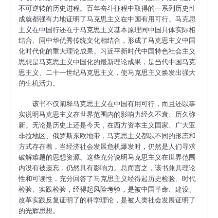
不可逆转的历史进程。百年奋斗征程中取得的一系列历史性
成就都强有力地证明了马克思主义在中国有用可行。马克思
主义在中国行还在于马克思主义基本原理同中国具体实际相
结合、同中华优秀传统文化相结合，形成了马克思主义中国
化时代化的重大理论成果。习近平新时代中国特色社会主义
思想是马克思主义中国化的最新理论成果，是当代中国马克
思主义、二十一世纪马克思主义，使马克思主义焕发出强大
的生机活力。
该书不仅阐释马克思主义在中国有用可行，而且还以事
实说明马克思主义在世界范围内的影响力经久不衰、历久弥
新。无论是历史上还是今天，在西方资本主义国家、广大亚
非拉地区、俄罗斯东欧地带，马克思主义都以不同的形态和
方式存在着，当经济社会发展危机爆发时，仍然是人们寻求
破解难题的思想资源。这些充分说明马克思主义在世界范围
内没有被遗忘，仍然具有影响力。总而言之，该书兼具理论
性和可读性，充分回答了马克思主义经得起历史检验、时代
检验、实践检验，经得起风险考验，是被中国革命、建设、
改革实践反复证明了的科学理论，是被人类社会发展证明了
的光辉思想。