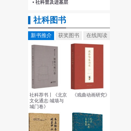
• 社科普及进基层
社科图书
新书推介
获奖图书
在线阅读
社科荐书丨《北京
《戏曲动画研究》
文化通志·城墙与
城门卷》