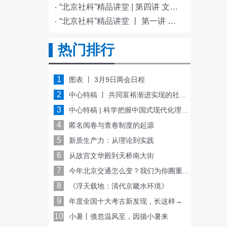
“北京社科”精品讲堂 | 第四讲 文化与科技融合赋能新质生产力发展
“北京社科”精品讲堂 丨 第一讲 《红楼梦》的北京情缘
热门排行
1
图表 丨 3月9日两会日程
2
中心特稿 丨 共同富裕渐进实现的社会基础
3
中心特稿 | 科学把握中国式现代化理论内涵
4
匿名阅卷与查卷制度的起源
5
新质生产力：从理论到实践
6
从故宫文华殿到天桥南大街
7
今年北京交通怎么变？我们为你圈重点！
8
《浮天载地：清代京畿水环境》
9
年度全国十大考古新发现，长这样→
10
小暑丨倏忽温风至，因循小暑来