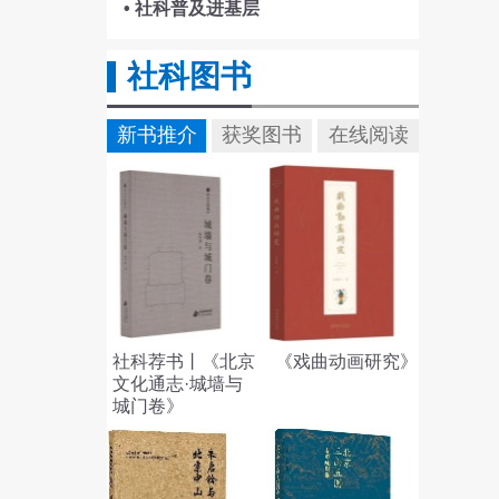
• 社科普及进基层
社科图书
新书推介
获奖图书
在线阅读
社科荐书丨《北京
《戏曲动画研究》
文化通志·城墙与
城门卷》