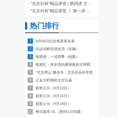
“北京社科”精品讲堂 | 第四讲 文化与科技融合赋能新质生产力发展
“北京社科”精品讲堂 丨 第一讲 《红楼梦》的北京情缘
热门排行
1
9月06日纪念奖获奖名单
2
北运河畔武清史话（音频）
3
张闻涛：一河四季（组图）
4
黄迎红：淮安境内最密集的古闸群
5
“北京房山”微信号：北京社会科学普及周线上亮相，每天一场讲座或沙龙！
6
辽金元时期的北京坛庙
7
获奖公示（9月10日）
8
获奖公示（9月15日）
9
获奖公示（9月18日）
10
每日题库-01（第001-030题）