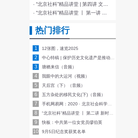
“北京社科”精品讲堂 | 第四讲 文化与科技融合赋能新质生产力发展
“北京社科”精品讲堂 丨 第一讲 《红楼梦》的北京情缘
热门排行
1
12张图，速览2025
2
中心特稿 | 保护历史文化遗产是推动文化传承发展的重要基础
3
塘栖来信（音频）
4
我眼中的大运河（视频）
5
天后宫（下）（音频）
6
五方杂处的移民文化(下)（音频）
7
手机网易网：2020 · 北京社会科学普及周启动
8
“北京社科”精品讲堂 丨 第二讲 新时代文明实践 首都志愿者在行动
9
快板：中共第一位女党员缪伯英
10
9月5日纪念奖获奖名单