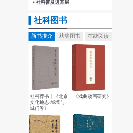
• 社科普及进基层
社科图书
新书推介
获奖图书
在线阅读
社科荐书丨《北京
《戏曲动画研究》
文化通志·城墙与
城门卷》