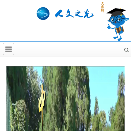
首 页
社科要闻
人文北京
社科卡片
社科讲堂
科普活动