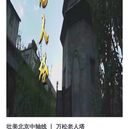
壮美北京中轴线 丨 万松老人塔