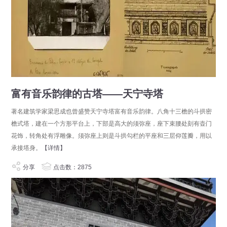
富有音乐韵律的古塔——天宁寺塔
著名建筑学家梁思成也曾盛赞天宁寺塔富有音乐韵律。八角十三檐的斗拱密
檐式塔，建在一个方形平台上，下部是高大的须弥座，座下束腰处刻有壶门
花饰，转角处有浮雕像。须弥座上则是斗拱勾栏的平座和三层仰莲瓣，用以
承接塔身。
【详情】
分享
点击数：2875