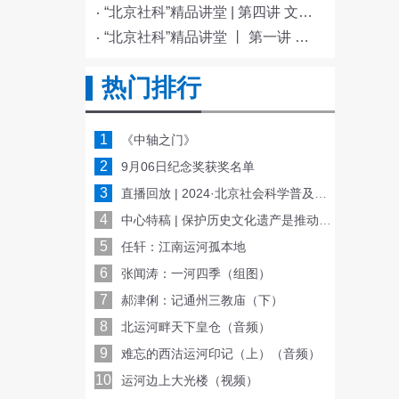
“北京社科”精品讲堂 | 第四讲 文化与科技融合赋能新质生产力发展
“北京社科”精品讲堂 丨 第一讲 《红楼梦》的北京情缘
热门排行
1
《中轴之门》
2
9月06日纪念奖获奖名单
3
直播回放 | 2024·北京社会科学普及周开幕式
4
中心特稿 | 保护历史文化遗产是推动文化传承发展的重要基础
5
任轩：江南运河孤本地
6
张闻涛：一河四季（组图）
7
郝津俐：记通州三教庙（下）
8
北运河畔天下皇仓（音频）
9
难忘的西沽运河印记（上）（音频）
10
运河边上大光楼（视频）