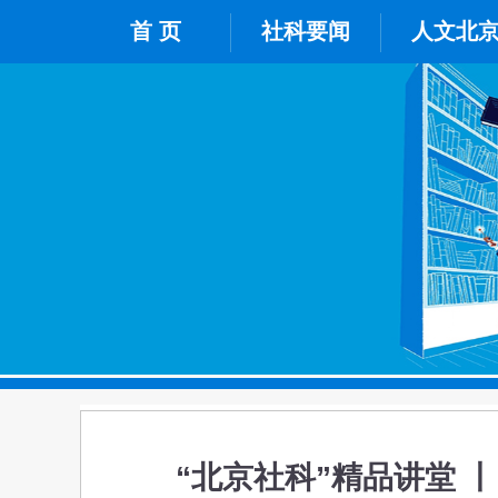
首 页
社科要闻
人文北
“北京社科”精品讲堂 