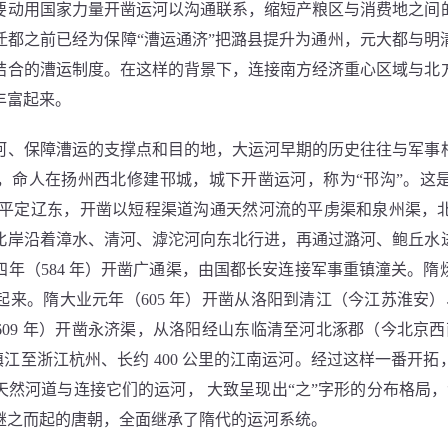
要动用国家力量开凿运河以沟通联系，缩短产粮区与消费地之间
迁都之前已经为保障“漕运通济”把潞县提升为通州，元大都与明
结合的漕运制度。在这样的背景下，连接南方经济重心区域与北
丰富起来。
保障漕运的支撑点和目的地，大运河早期的历史往往与军事相关。
，命人在扬州西北修建邗城，城下开凿运河，称为“邗沟”。这
操为平定辽东，开凿以短程渠道沟通天然河流的平虏渠和泉州渠
北岸沿着漳水、清河、滹沱河向东北行进，再通过潞河、鲍丘水
年（584 年）开凿广通渠，由国都长安连接军事重镇潼关。
来。隋大业元年（605 年）开凿从洛阳到清江（今江苏淮安）、长
09 年）开凿永济渠，从洛阳经山东临清至河北涿郡（今北京西南）
苏镇江至浙江杭州、长约 400 公里的江南运河。经过这样一番开
然河道与连接它们的运河， 大致呈现出“之”字形的分布格局，洛阳
继之而起的唐朝，全面继承了隋代的运河系统。