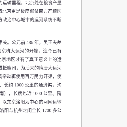
的运输里程。北京处在粮食产量
清北京更是极度仰仗南方产粮区
方政治中心城市的运河系统不断
公元前 486 年，吴王夫差
是京杭大运河的开端，迄今已有
，北京地区才有了真正意义上的运
进抵幽州，为后来的隋唐大运河
隋炀帝动辄使用百万民力开渠，使
约 1000 公里的通济渠，沟
，长度也近 1000 公里。隋
拓，以东京洛阳为中心的河网运输
与杭州之间全长 1700 多公