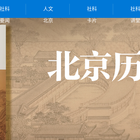
社科
人文
社科
社
要闻
北京
卡片
讲