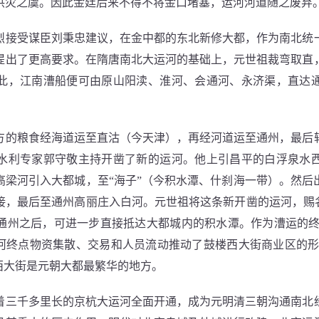
洪灾之虞。因此金廷后来不得不将金口堵塞，运河河道随之废弃
受谋臣刘秉忠建议，在金中都的东北新修大都，作为南北统
提出了更高要求。在隋唐南北大运河的基础上，元世祖裁弯取直
此，江南漕船便可由原山阳渎、淮河、会通河、永济渠，直达
粮食经海道运至直沽（今天津），再经河道运至通州，最后
水利专家郭守敬主持开凿了新的运河。他上引昌平的白浮泉水
高梁河引入大都城，至“海子”（今积水潭、什刹海一带）。然后
接，最后至通州高丽庄入白河。元世祖将这条新开凿的运河，赐名
通州之后，可进一步直接抵达大都城内的积水潭。作为漕运的终
运河终点物资集散、交易和人员流动推动了鼓楼西大街商业区的形
西大街是元朝大都最繁华的地方。
千多里长的京杭大运河全面开通，成为元明清三朝沟通南北