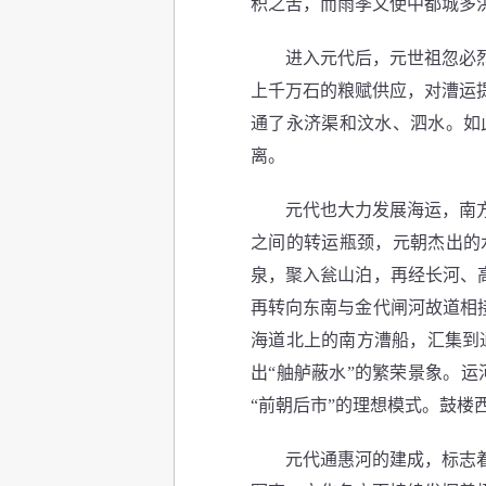
积之苦，而雨季又使中都城多
进入元代后，元世祖忽必烈接
上千万石的粮赋供应，对漕运
通了永济渠和汶水、泗水。如
离。
元代也大力发展海运，南方的
之间的转运瓶颈，元朝杰出的
泉，聚入瓮山泊，再经长河、
再转向东南与金代闸河故道相
海道北上的南方漕船，汇集到
出“舳舻蔽水”的繁荣景象。
“前朝后市”的理想模式。鼓楼
元代通惠河的建成，标志着三