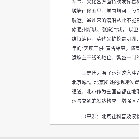
军事、文化各方面持续发挥着
城墙南移五里，城内坝河一段
航运。通州来的漕船从此不能
修通州新城、张家湾城， 以
维持漕运，清代又扩挖昆明湖
年的“天庾正供”宣告结束。随
运输主干线的地位。繁盛一时
正是因为有了运河这条生命线
北京城”。北京所处的地理位
通道。北京作为全国首都在地
运与交通的发达构成了增强区
（来源：北京社科普及读物