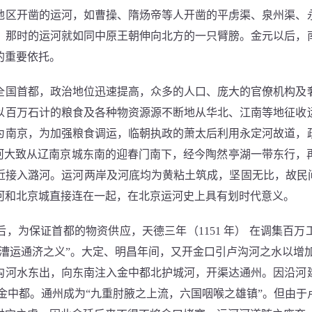
开凿的运河，如曹操、隋炀帝等人开凿的平虏渠、泉州渠、
，那时的运河就如同中原王朝伸向北方的一只臂膀。金元以后，
的重要依托。
首都，政治地位迅速提高，众多的人口、庞大的官僚机构及
以百万石计的粮食及各种物资源源不断地从华北、江南等地征收
为南京，为加强粮食调运，临朝执政的萧太后利用永定河故道，
运河大致从辽南京城东南的迎春门南下，经今陶然亭湖一带东行，
近接入潞河。运河两岸及河底均为黄粘土筑成，坚固无比，故民间
河和北京城直接连在一起，在北京运河史上具有划时代意义。
为保证首都的物资供应，天德三年（1151 年） 在调集百万
漕运通济之义”。大定、明昌年间，又开金口引卢沟河之水以增
沟河水东出，向东南注入金中都北护城河，开渠达通州。因沿河
金中都。通州成为“九重肘腋之上流，六国咽喉之雄镇”。但由