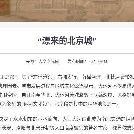
“漂来的北京城”
来源：人文之光网 发布时间：2021-09-06
之都”，除了“左环沧海，右拥太行，南襟河济，北枕居庸”的山
地理因素。城市发展进程与区域文化源流显示，大运河不仅是供
放眼全国，自江南至华北，大运河流域凝聚了底蕴深厚、风格鲜
道为象征的“运河文化带”，北京段是其中的精华地段之一。
定了众水朝东的基本流向，大江大河由此成为南北交通的阻隔
汉唐长安、洛阳与北宋开封等人口高度聚集的著名古都，都曾依靠