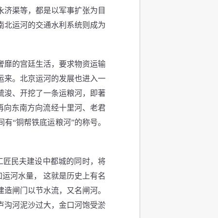
永济渠等，都是以军事扩张为目
南北运河的交通水利系统则成为
奢靡的宫廷生活，要求物资运输
运来。北京运河的发展也进入一
疏浚、开挖了一条运粮河，即著
再向东南方向流经十里河、老君
有“铜帮铁底运粮河”的称号。
工匠民夫建设中都城的同时，将
加运河水量， 这就是历史上有名
建造闸门以节水流，又名闸河。
于卢沟河泥沙过大，金口河饱受淤