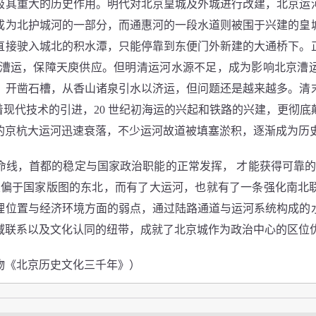
极其重大的历史作用。明代对北京皇城及外城进行改建，北京运
成为北护城河的一部分，而通惠河的一段水道则被围于兴建的皇
直接驶入城北的积水潭，只能停靠到东便门外新建的大通桥下。
卫漕运，保障天庾供应。但明清运河水源不足，成为影响北京漕
，开凿石槽，从香山诸泉引水以济运，但问题还是越来越多。清
着现代技术的引进，20 世纪初海运的兴起和铁路的兴建，更彻
的京杭大运河迅速衰落，不少运河故道被填塞淤积，逐渐成为历
，首都的稳定与国家政治职能的正常发挥， 才能获得可靠的
置偏于国家版图的东北，而有了大运河，也就有了一条强化南北
理位置与经济环境方面的弱点，通过陆路通道与运河系统构成的
域联系以及文化认同的纽带，成就了北京城作为政治中心的区位
《北京历史文化三千年》）