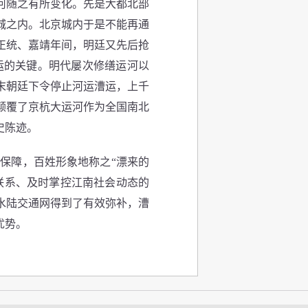
河随之有所变化。先是大都北部
城之内。北京城内于是不能再通
正统、嘉靖年间，明廷又先后抢
运的关键。明代屡次修缮运河以
末朝廷下令停止河运漕运，上千
底颠覆了京杭大运河作为全国南北
史陈迹。
保障，百姓形象地称之“漂来的
联系、及时掌控江南社会动态的
水陆交通网得到了有效弥补，漕
优势。