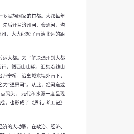
。
一多民族国家的首都。大都每年
，先后开凿济州河、会通河，沟
通州，大大缩短了南漕北运的距
转运大都。为了解决通州到大都
西行，循西山山麓，汇集沿线山
出万宁桥，沿皇城东墙外南下，
为“通惠河”。从此，经河道或
点码头， 元代积水潭一度呈现
成，也形成了《周礼·考工记》
经济的大动脉，在政治、经济、