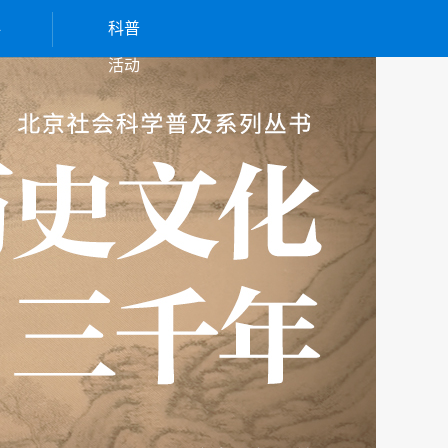
科
科普
堂
活动