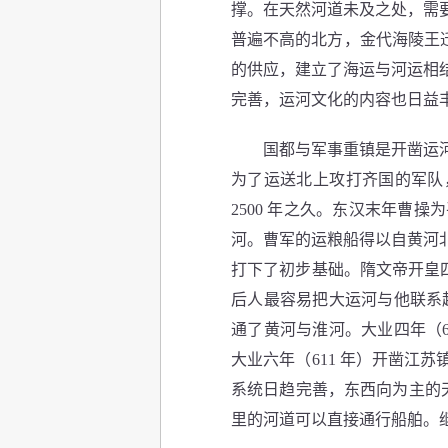
撑。在天然河道未及之处，需
普遍不高的北方，金代海陵王
的供应，建立了海运与河运相
完善，运河文化的内容也日益
国都与军事重镇是开凿运河、
为了运送北上攻打齐国的军队
2500 年之久。东汉末年曹
河。曹军的运粮船得以自黄河
打下了初步基础。隋文帝开皇四
后人最容易把大运河与他联系起
通了黄河与淮河。大业四年（6
大业六年（611 年）开凿江
系统日趋完善，东西向为主的天
里的河道可以直接通行船舶。