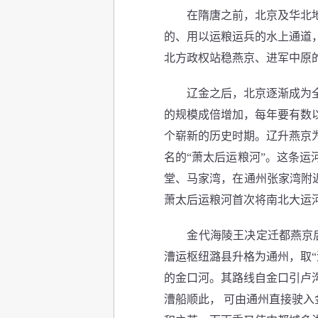
在隋唐之前，北京及华北地区
的、用以运粮运兵的水上通道
北方政权站稳燕京、进军中原
辽金之后，北京逐渐成为全国
的规模成倍增加，每年要有数
个崭新的历史时期。辽升燕京
名的“萧太后运粮河”。这条
堂、马家湾，在通州张家湾附
萧太后运粮河首次将南北大运
金代海陵王决定迁都燕京后，
漕运枢纽潞县升格为通州，取“
的金口河。其路线自金口引卢
漕船顺此， 可由通州直接驶入