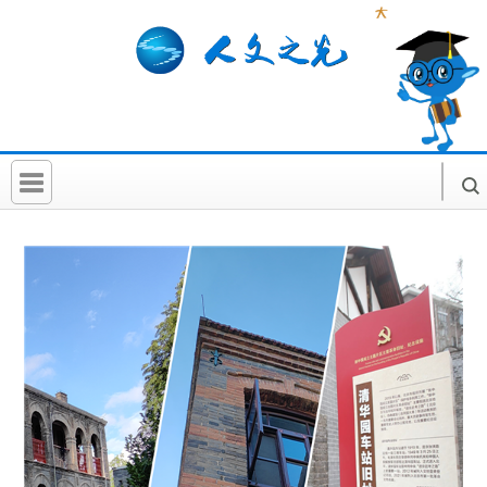
首 页
社科要闻
人文北京
社科卡片
社科讲堂
科普活动