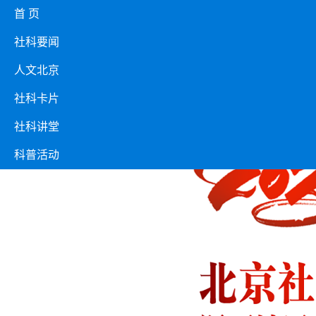
首 页
社科要闻
人文北京
社科卡片
社科讲堂
科普活动