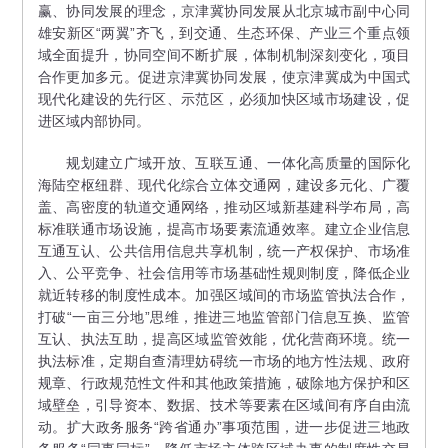
赢、协同发展的理念，京津冀协同发展从北京城市副中心同
雄安新区“两翼”齐飞，到交通、生态环保、产业三个重点领
域全面提升，协同空间不断扩展，体制机制深刻变化，项目
合作更加多元。促进京津冀协同发展，使京津冀成为中国式
现代化建设的先行区、示范区，必须加快区域市场建设，促
进区域内部协同。
规划建立广域开放、互联互通、一体化高质量的国际化
海陆空枢纽群、现代化综合立体交通网，建设多元化、广覆
盖、高密度的轨道交通网络，推动区域新基建科学布局，高
标准联通市场设施，提高市场要素流通效率。建立企业信息
互通互认、公共信用信息共享机制，统一产权保护、市场准
入、公平竞争、社会信用等市场基础性规则制度，降低企业
就近转移的制度性成本。加强区域间的市场监管执法合作，
打破“一亩三分地”思维，推进三地监管部门信息互换、监管
互认、执法互助，提高区域监管效能，优化营商环境。统一
执法标准，定期自查清理妨碍统一市场的地方性法规、政府
规章、行政规范性文件和其他政策措施，破除地方保护和区
域壁垒，引导资本、数据、技术等要素在区域间有序自由流
动。扩大政务服务“跨省通办”事项范围，进一步促进三地政