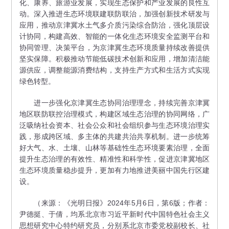
化、康养、旅游业发展，实现生态保护和产业发展的良性互
动。深入推进生态环境联建联防联治，加强创新技术研发与
应用，推动京津冀水土气多介质污染综合防治，强化顶层设
计协同，构建高效、智能的一体化生态环境安全监测平台和
协同管理、决策平台，为京津冀生态环境质量持续改善提供
坚实保障。积极推动节能低碳技术创新和应用，增加清洁能
源供应，调整能源消费结构，支持生产方式和生活方式实现
绿色转型。
进一步强化京津冀生态协同治理理念，持续完善京津冀
地区联防联控治理模式，构建区域生态治理的协同网络，广
泛吸纳社会资本、社会公众和社会组织参与生态环境治理实
践，形成跨区域、多主体的共建共治共享机制。进一步统筹
好大气、水、土壤、山林等基础性生态环境要素治理，全面
提升生态治理的有效性、精准性和科学性，促进京津冀地区
生态环境质量稳步提升，更加有力地推进美丽中国先行区建
设。
（来源：《光明日报》2024年5月6日，第6版；作者：
尹德挺、于倩，均系北京市习近平新时代中国特色社会主义
思想研究中心特约研究员，分别系北京市委党校副校长、社