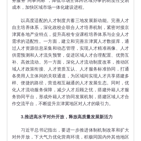
务服务“同事同标”，降低市场主体跨区域办事的制度性交易
成本，加快区域市场一体化建设进程。
以高度适配的人才制度共蓄三地发展新动能。完善人才
自主培养体系，深化政校企联合人才培养机制，紧密对接京
津冀各地产业特点，提升高校专业课程培养体系与企业人才
需求的适配性。一方面，建立和完善京津冀人才数据库，通
过人才资源信息采集和动态管理，实现人才精准画像、人才
供需预测和人才流失预警，促进区域人才合理配置、优势互
补、高效流动。另一方面，深化人才流动制度改革，推动区
域人才政策衔接、人才资质互认、人才服务标准协同，打通
各类用人主体间的关联通道，为区域间实现人才共享搭建多
样、便捷的路径，营造相互融通的人才发展生态。同时，优
化人才流动服务保障，减少人才后顾之忧，搭建外籍人才服
务协同平台，形成外籍人才协同发展机制，搭建区域人才合
作交流平台，不断提升京津冀地区对人才的吸引力。
3.推进高水平对外开放，释放高质量发展新活力
习近平总书记指出，要进一步推进体制机制改革和扩大
对外开放，下大气力优化营商环境，积极同国内外其他地区