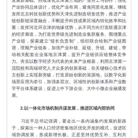
发展新基础。持续深化京津冀三地的产业分工与协作，强化
产业协同总体设计，优化产业布局，避免同质化发展。继续
发挥北京科技创新优势和天津先进制造研发优势，推进产业
链创新链深度融合，不断提升科技成果区域内转化效率和比
重；发挥河北环京津的地缘优势，从不同方向打造联通京津
的经济廊道，为打造世界级先进制造业集群服务。围绕重点
产业链，探索建立“链长负责制”，组织联合绘制产业链图
谱，理顺产业链条，加强产业补链、延链、升链、建链，带
动相关配套企业落地京津冀，提升产业链供应链整体竞争
力。夯实以数字经济为代表的未来产业根基，利用京津冀一
流院校和高端研究人才众多的创新基础，在关键核心技术自
主创新上实现新突破，打造原始创新的策源地。以数字化新
场景应用为牵引，加强多层次、区域性的创新体系和产业数
字平台体系建设，促进上中下游企业、大中小微企业融通发
展。
2.以一体化市场机制共谋发展，推进区域内部协同
习近平总书记强调，要走出一条内涵集约发展的新路
子，探索出一种人口经济密集地区优化开发的模式，促进区
域协调发展，形成新增长极。正是坚持优势互补、互利共