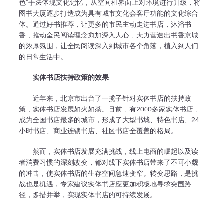
色”手法体现文化记忆，从空间和界面上对环境进行升级，将
图书大厦逐步打造成为具有城市文化会客厅功能的文化综合
体。通过好书推荐，让更多的市民主动走进书店，沐浴书
香，推动全民阅读理念愈加深入人心，大力营造出书香京城
的浓厚氛围，让全民阅读深入到城市各个角落，植入到人们
的日常生活中。
实体书店扶持政策的效果
近年来，北京市出台了一揽子针对实体书店的扶持政
策，实体书店发展如火如荼。目前，有2000多家实体书店，
成为全国书店最多的城市，形成了大型书城、特色书店、24
小时书店、商业连锁书店、社区书店全覆盖的格局。
然而，实体书店发展充满挑战，线上电商的崛起以及读
者消费习惯的深刻改变，都对线下实体书店带来了不可小觑
的冲击，使实体书店的生存空间急速变窄。转变思路，是挑
战也是机遇，专家建议实体书店应更加积极地寻求突围路
径，多措并举，实现实体书店的可持续发展。