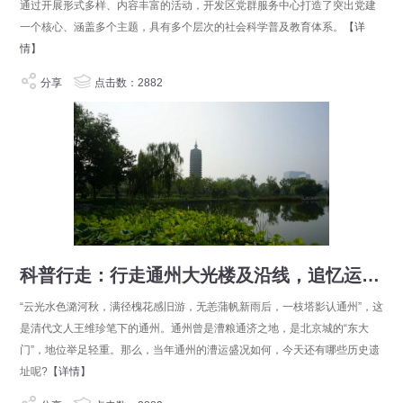
通过开展形式多样、内容丰富的活动，开发区党群服务中心打造了突出党建
一个核心、涵盖多个主题，具有多个层次的社会科学普及教育体系。
【详
情】
分享
点击数：2882
科普行走：行走通州大光楼及沿线，追忆运河漕运盛况
“云光水色潞河秋，满径槐花感旧游，无恙蒲帆新雨后，一枝塔影认通州”，这
是清代文人王维珍笔下的通州。通州曾是漕粮通济之地，是北京城的“东大
门”，地位举足轻重。那么，当年通州的漕运盛况如何，今天还有哪些历史遗
址呢?
【详情】