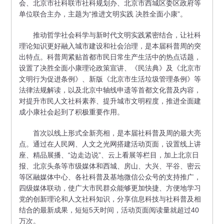
会、北京市社科联市社科规划办、北京市西城区委区政府等
单位联合主办，主题为“推进文明实践 决胜全面小康”。
推动哲学社会科学与新时代文明实践紧密结合，让社科
理论知识更好融入城市建设和社会治理，是本届科普周的突
出特点。科普周紧贴首都市民日常生产生活中的热点话题，
设置了决胜全面小康理论政策宣讲、《民法典》及《北京市
文明行为促进条例》、新版《北京市生活垃圾管理条例》等
法律法规解读，以及北京中轴线申遗等首都文化普及内容，
对提升市民人文社科素养、提升城市文明程度，推进全面建
成小康社会起到了积极重要作用。
首次以线上形式全新亮相，是本届社科普及周的最大亮
点。通过在人民网、人文之光网搭建活动页面，设置线上讲
座、精品展播、“边走边说”、云上看展等栏目，加上北京日
报、北京头条等市级媒体和西城、房山、大兴、平谷、密云
等区融媒体中心、各社科普及基地微信公众号的支持推广，
四级媒体联动，使广大市民群众能够更加快捷、方便地学习
党的创新理论和人文社科知识，分享信息科技与社科普及相
结合的最新成果，短短5天时间，活动页面阅读量就超过40
万次。