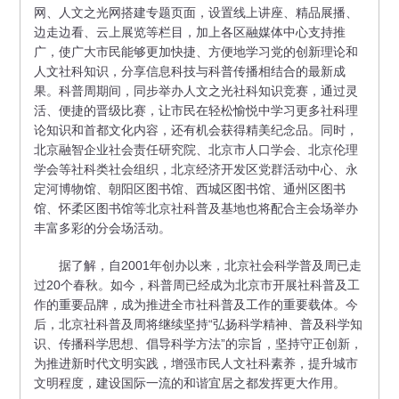
网、人文之光网搭建专题页面，设置线上讲座、精品展播、
边走边看、云上展览等栏目，加上各区融媒体中心支持推
广，使广大市民能够更加快捷、方便地学习党的创新理论和
人文社科知识，分享信息科技与科普传播相结合的最新成
果。科普周期间，同步举办人文之光社科知识竞赛，通过灵
活、便捷的晋级比赛，让市民在轻松愉悦中学习更多社科理
论知识和首都文化内容，还有机会获得精美纪念品。同时，
北京融智企业社会责任研究院、北京市人口学会、北京伦理
学会等社科类社会组织，北京经济开发区党群活动中心、永
定河博物馆、朝阳区图书馆、西城区图书馆、通州区图书
馆、怀柔区图书馆等北京社科普及基地也将配合主会场举办
丰富多彩的分会场活动。
据了解，自2001年创办以来，北京社会科学普及周已走
过20个春秋。如今，科普周已经成为北京市开展社科普及工
作的重要品牌，成为推进全市社科普及工作的重要载体。今
后，北京社科普及周将继续坚持“弘扬科学精神、普及科学知
识、传播科学思想、倡导科学方法”的宗旨，坚持守正创新，
为推进新时代文明实践，增强市民人文社科素养，提升城市
文明程度，建设国际一流的和谐宜居之都发挥更大作用。