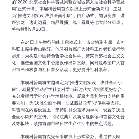
的“2020·北京社会科学普及周暨西城区第九届社会科学普及
周”正式开幕。本届科普周首次以线上形式全新亮相，主题
为“推进文明实践 决胜全面小康”，由启动式、知识竞赛、讲
座沙龙，边走边看、精品展播、线上看展等七大部分组成，
将持续到9月28日。
在24日上午举行的线上启动式上，市政协副主席、市社
科联主席牛青山致辞。他号召首都广大社科工作者积极行动
起来，为构建中国特色哲学社会科学、繁荣兴盛社会主义文
化、推进全国文化中心建设作出新贡献。同时也希望广大首
都市民积极参与社科普及活动，更好提升社科素养。
本届科普周将主题确定为“推进文明实践、决胜全面小
康”，就是要推动哲学社会科学与新时代文明实践更好结合，
充分发挥哲学社会科学培根铸魂、凝聚力量和智力支持的重
要功能，为“决胜全面小康、决战脱贫攻坚”提供重要支撑。
科普周在内容设置上，坚持以群众需求为导向，设置了决胜
全面小康知识宣传、《民法典》及新法规解读和首都文化普
及等板块，紧扣首都市民日常生产生活中的热点话题。
本届科普周首次完全采取线上形式举办。通过在人民