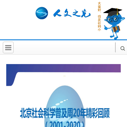
首 页
社科要闻
人文北京
社科卡片
社科讲堂
科普活动