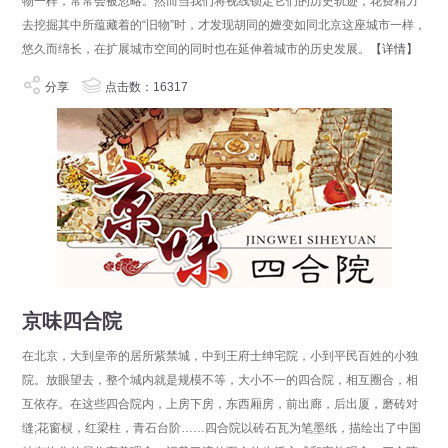
物一样，常常会被忽略。然而当我们将视线锁定它们的历史轨迹，花费精力
去挖掘其中所蕴藏着的“旧物”时，才发现胡同的嬗变如同北京这座城市一样，
悠久而绵长，在扩展城市空间的同时也在延伸着城市的历史发展。
【详情】
分享
点击数：16317
京味四合院
在北京，大到皇帝的居所紫禁城，中到王府士绅宅院，小到平民百姓的小独
院。放眼望去，整个城内就是规模不等，大小不一的四合院，相互圈合，相
互依存。在这些四合院内，上房下房，东西厢房，前出廊，后出厦，磨砖对
缝;花窗棂，红梁柱，青石台阶……四合院以砖石瓦为笔墨纸，描绘出了中国