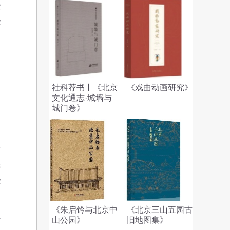
些
些
。
，
国
社科荐书丨《北京
《戏曲动画研究》
文化通志·城墙与
城门卷》
水
市
纸
些
《朱启钤与北京中
《北京三山五园古
山公园》
旧地图集》
下