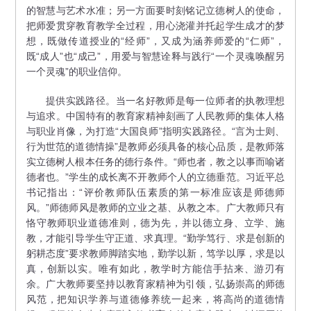
的智慧与艺术水准；另一方面要时刻铭记立德树人的使命，
把师爱贯穿教育教学全过程，用心浇灌并托起学生成才的梦
想，既做传道授业的“经师”，又成为涵养师爱的“仁师”，
既“成人”也“成己”，用爱与智慧诠释与践行“一个灵魂唤醒另
一个灵魂”的职业信仰。
提供实践路径。当一名好教师是每一位师者的执教理想
与追求。中国特有的教育家精神刻画了人民教师的集体人格
与职业肖像，为打造“大国良师”指明实践路径。“言为士则、
行为世范的道德情操”是教师必须具备的核心品质，是教师落
实立德树人根本任务的德行条件。“师也者，教之以事而喻诸
德者也。”学生的成长离不开教师个人的立德垂范。习近平总
书记指出：“评价教师队伍素质的第一标准应该是师德师
风。”师德师风是教师的立业之基、从教之本。广大教师只有
恪守教师职业道德准则，德为先，并以德立身、立学、施
教，才能引导学生守正道、求真理。“勤学笃行、求是创新的
躬耕态度”要求教师脚踏实地，勤学以新，笃学以厚，求是以
真，创新以实。唯有如此，教学时方能信手拈来、游刃有
余。广大教师要坚持以教育家精神为引领，弘扬崇高的师德
风范，把知识学养与道德修养统一起来，将高尚的道德情