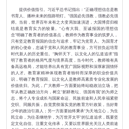
提供价值指引。习近平总书记指出：“正确理想信念是教
书育人、播种未来的指路明灯。”强国必先强教，强教必先强
师。当前，世界百年未有之大变局加速演进，大国博弈归根
结底是教育实力的较量。“心有大我、至诚报国的理想信
念”明确了教育者的价值基点，教师作为教育事业的筑梦人，
只有坚定教育报国的信念与追求，牢记为党育人、为国育才
的初心使命，忠诚于党和人民的教育事业，方可担负起培育
时代新人的历史重任。“胸怀天下、以文化人的弘道追求”指
明了教育者的格局气度与境界高度，当今时代，教师唯有具
备高远格局，才能培养出具有宽广国际视野和深厚家国情怀
的人才。教育家精神体现教育者独特而深厚的职业价值共
识，明确了教育报国、以文化人是教师高素质专业化发展的
价值依归。为此，广大教师一方面要始终站稳政治立场，把
牢从教正确政治方向，树立“躬耕教坛、强国有我”的为师之
志，将个人专业成长与国家命运、民族前途和人民幸福紧密
交织、同频共振，自觉贯彻落实党的教育方针政策，当好青
少年的政治引路人；另一方面要始终秉承“为天地立心，为生
民立命，为往圣继绝学，为万世开太平”的弘道追求，既要坚
定文化自信、注重文化传承，又要以世界眼光关注人类前途