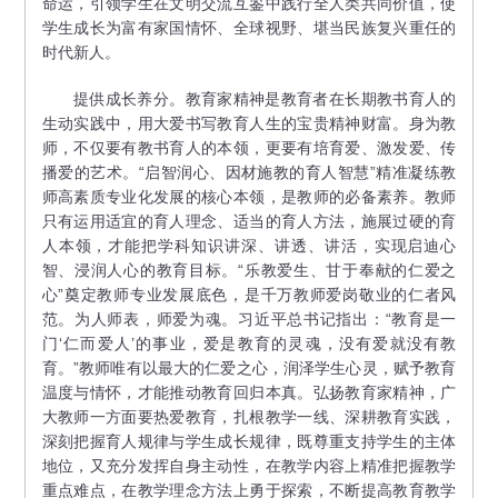
命运，引领学生在文明交流互鉴中践行全人类共同价值，使
学生成长为富有家国情怀、全球视野、堪当民族复兴重任的
时代新人。
提供成长养分。教育家精神是教育者在长期教书育人的
生动实践中，用大爱书写教育人生的宝贵精神财富。身为教
师，不仅要有教书育人的本领，更要有培育爱、激发爱、传
播爱的艺术。“启智润心、因材施教的育人智慧”精准凝练教
师高素质专业化发展的核心本领，是教师的必备素养。教师
只有运用适宜的育人理念、适当的育人方法，施展过硬的育
人本领，才能把学科知识讲深、讲透、讲活，实现启迪心
智、浸润人心的教育目标。“乐教爱生、甘于奉献的仁爱之
心”奠定教师专业发展底色，是千万教师爱岗敬业的仁者风
范。为人师表，师爱为魂。习近平总书记指出：“教育是一
门‘仁而爱人’的事业，爱是教育的灵魂，没有爱就没有教
育。”教师唯有以最大的仁爱之心，润泽学生心灵，赋予教育
温度与情怀，才能推动教育回归本真。弘扬教育家精神，广
大教师一方面要热爱教育，扎根教学一线、深耕教育实践，
深刻把握育人规律与学生成长规律，既尊重支持学生的主体
地位，又充分发挥自身主动性，在教学内容上精准把握教学
重点难点，在教学理念方法上勇于探索，不断提高教育教学