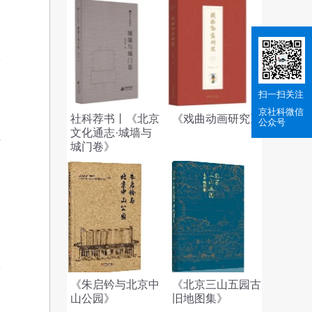
人
政
。
扫一扫关注
的
京社科
微信
合
社科荐书丨《北京
《戏曲动画研究》
公众号
文化通志·城墙与
科
城门卷》
交
。
被
，
校
效
《朱启钤与北京中
《北京三山五园古
山公园》
旧地图集》