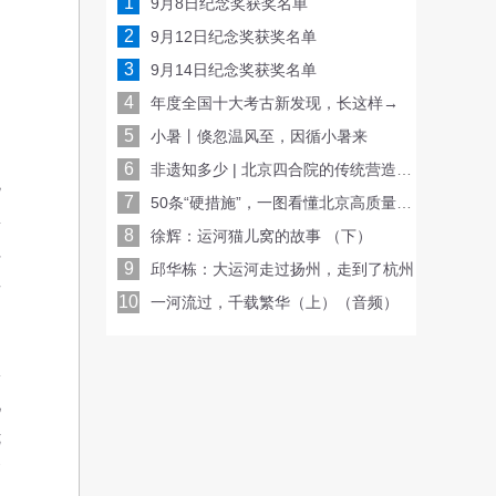
1
9月8日纪念奖获奖名单
2
9月12日纪念奖获奖名单
3
9月14日纪念奖获奖名单
4
年度全国十大考古新发现，长这样→
5
小暑丨倏忽温风至，因循小暑来
6
非遗知多少 | 北京四合院的传统营造技艺
观
7
50条“硬措施”，一图看懂北京高质量发展路线图！
想
8
徐辉：运河猫儿窝的故事 （下）
社
9
邱华栋：大运河走过扬州，走到了杭州
其
10
一河流过，千载繁华（上）（音频）
体
化
优
管