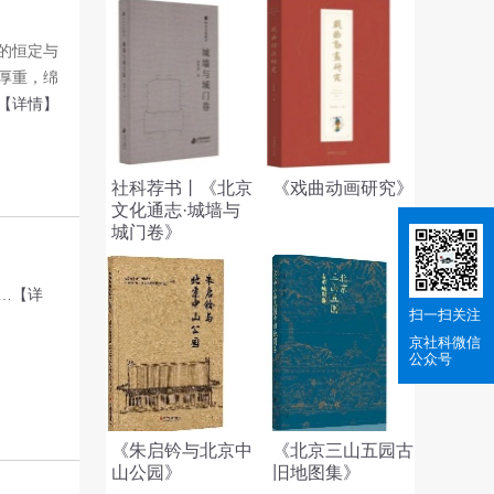
的恒定与
厚重，绵
【详情】
社科荐书丨《北京
《戏曲动画研究》
文化通志·城墙与
城门卷》
…
【详
扫一扫关注
京社科
微信
公众号
《朱启钤与北京中
《北京三山五园古
山公园》
旧地图集》