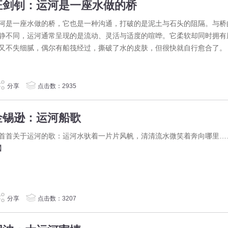
汪剑钊：运河是一座水做的桥
河是一座水做的桥，它也是一种沟通，打破的是泥土与石头的阻隔。与桥
静不同，运河通常呈现的是流动、灵活与适度的喧哗。它柔软却同时拥有
又不失细腻，偶尔有船筏经过，撕破了水的皮肤，但很快就自行愈合了。
分享
点击数：2935
金锡逊：运河船歌
首首关于运河的歌：运河水驮着一片片风帆，清清流水微笑着奔向哪里…
】
分享
点击数：3207