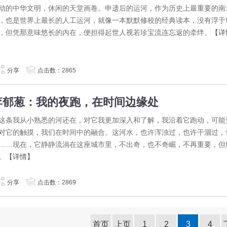
动的中华文明，休闲的天堂画卷。申遗后的运河，作为历史上最重要的南
，也是世界上最长的人工运河，就像一本默默修校的经典读本，没有浮于
，但凭那意味悠长的内在，便担得起世人视若珍宝流连忘返的牵绊。
【详
分享
点击数：2865
李郁葱：我的夜跑，在时间边缘处
条我从小熟悉的河还在，对它我更加深入和了解，我沿着它跑动，可能
对它的触摸，我们在时间中的融合。这河水，也许浑浊过，也许干涸过，
……现在，它静静流淌在这座城市里，不出奇，也不奇崛，不再重要，但
。
【详情】
分享
点击数：2869
首页
上页
1
2
3
4