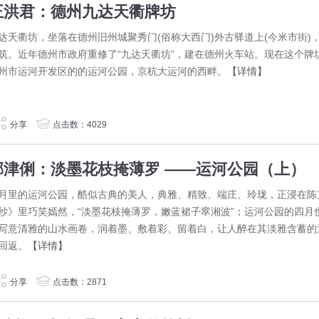
王洪君：德州九达天衢牌坊
达天衢坊，坐落在德州旧州城聚秀门(俗称大西门)外古驿道上(今米市街)
筑。近年德州市政府重修了“九达天衢坊”，建在德州火车站。现在这个牌
州市运河开发区的的运河公园，京杭大运河的西畔。
【详情】
分享
点击数：4029
郝津俐：淡墨花枝掩薄罗 ——运河公园（上）
月里的运河公园，酷似古典的美人，典雅、精致、端庄、玲珑，正浸在陈
纱》里巧笑嫣然，“淡墨花枝掩薄罗，嫩蓝裙子窣湘波”；运河公园的四月
写意清雅的山水画卷，润着墨、敷着彩、留着白，让人醉在其淡雅含蓄的
回返。
【详情】
分享
点击数：2871