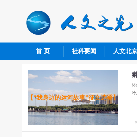
首 页
社科要闻
人文北
轻
吟
【“我身边的运河故事”征文选登】