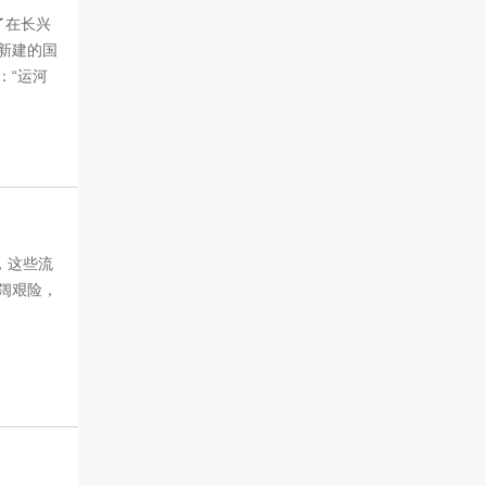
了在长兴
新建的国
：“运河
，这些流
阔艰险，