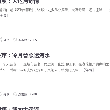
周波：大运河寄情
运河由老城区蜿蜒而过，让邳州史多几分厚重。大野舒展，远古流脉，一
详情】
分享
点击数：2865
余萍：冷月曾照运河水
个人会老，一座城市会老，而运河一直澄澈明净。在浪花拍岸的声响里
站立，看着它从时光深处走来，又远去，缓慢而沉静。
【详情】
分享
点击数：2988
刘娜：我的大运河