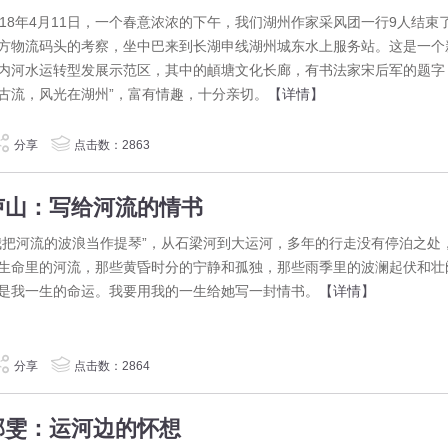
018年4月11日，一个春意浓浓的下午，我们湖州作家采风团一行9人结束
方物流码头的考察，坐中巴来到长湖申线湖州城东水上服务站。这是一个
内河水运转型发展示范区，其中的頔塘文化长廊，有书法家宋后军的题字
古流，风光在湖州”，富有情趣，十分亲切。
【详情】
分享
点击数：2863
卢山：写给河流的情书
我把河流的波浪当作提琴”，从石梁河到大运河，多年的行走没有停泊之处
生命里的河流，那些黄昏时分的宁静和孤独，那些雨季里的波澜起伏和壮
是我一生的命运。我要用我的一生给她写一封情书。
【详情】
分享
点击数：2864
邵雯：运河边的怀想