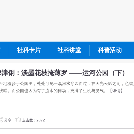
京
社科卡片
社科讲堂
科普活动
郝津俐：淡墨花枝掩薄罗 ——运河公园（下）
轻地漫步于公园里，处处可见一溪河水穿园而过，在天光云影之间，色碧
浅唱。而公园也因为有了流水的律动，充满了生机与灵气。
【详情】
分享
点击数：2872