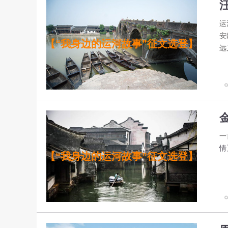
运
安
【“我身边的运河故事”征文选登】
远
一
情
【“我身边的运河故事”征文选登】