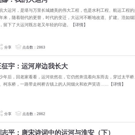
杭大运河，是堪与万里长城媲美的伟大工程，也是水利工程、航运工程的
年来，随着朝代的更替，时代的变迁，大运河不断地改道、扩建。浩如烟
，留下了大运河既古老又年轻的印迹。
【详情】
分享
点击数：2863
王征宇：运河岸边我长大
少年后，回老家看看，运河依然在，它仍然奔流着向东而去，穿过太平桥
、柯东桥，一路带走柯桥古镇上的人间烟火和欢声笑语……
【详情】
分享
点击数：2862
刘志平：唐宋诗词中的运河与淮安（下）