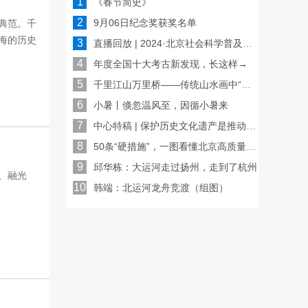
1
《春节简史》
2
9月06日纪念奖获奖名单
典范。千
海的历史
3
直播回放 | 2024·北京社会科学普及周开幕式
4
年度全国十大考古新发现，长这样→
5
千里江山万里桥——传统山水画中“桥”的空间妙用
6
小暑丨倏忽温风至，因循小暑来
7
中心特稿 | 保护历史文化遗产是推动文化传承发展的重要基础
8
50条“硬措施”，一图看懂北京高质量发展路线图！
9
邱华栋：大运河走过扬州，走到了杭州
、融光
10
韩端：北运河龙舟竞渡（组图）