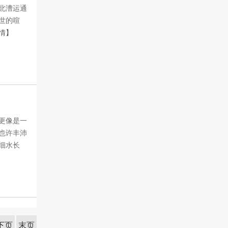
北漕运通
世的喧
情】
更像是一
也许丰沛
细水长
下页
末页