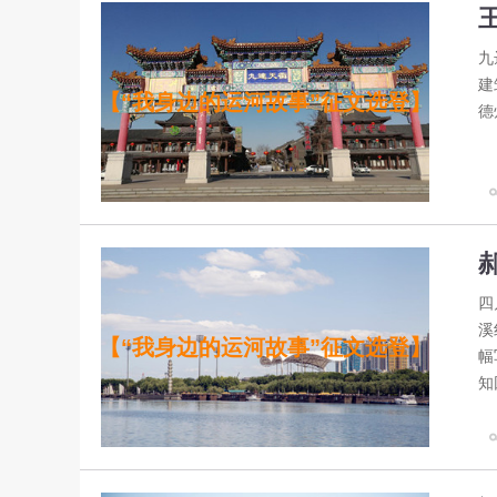
九
建
【“我身边的运河故事”征文选登】
德
四
溪
【“我身边的运河故事”征文选登】
幅
知