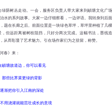
绿荫树丛走动。一会，服务区负责人带大家来到頔塘文化广
治水的系列故事。大家一边仔细察看，一边评语。我转身到后
，题在长廊之后。前面位置是一块绿色草坪，草坪里种植了几
景，但远距离被树枝阻挡，只好分两次完成。这幅书法，墨线
，从而彰显了艺术魅力。引在场作家们为之驻留，称赞。
河春》来：
在頔塘故道边，你可以看见
些比荠菜更绿的背影
渐把你引入江南的深处
用浇灌就能茁壮成长的意境