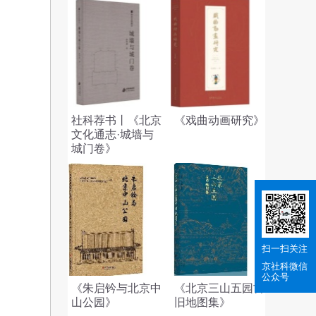
社科荐书丨《北京
《戏曲动画研究》
文化通志·城墙与
城门卷》
扫一扫关注
京社科
微信
公众号
《朱启钤与北京中
《北京三山五园古
山公园》
旧地图集》