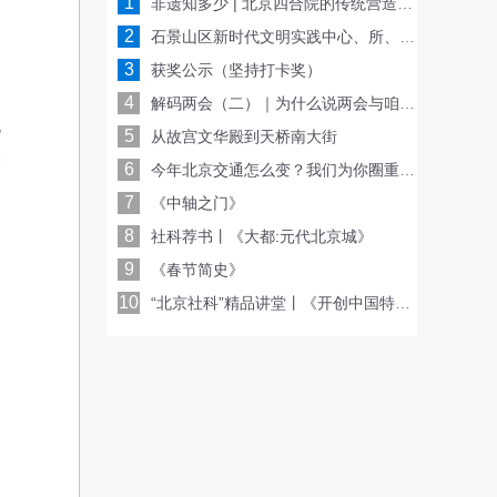
1
非遗知多少 | 北京四合院的传统营造技艺
2
石景山区新时代文明实践中心、所、站三级联动 共同收看北京社会科学普及周开幕仪式
3
获奖公示（坚持打卡奖）
4
解码两会（二）｜为什么说两会与咱老百姓息息相关
既
5
从故宫文华殿到天桥南大街
大
6
今年北京交通怎么变？我们为你圈重点！
7
《中轴之门》
8
社科荐书丨《大都:元代北京城》
9
《春节简史》
10
“北京社科”精品讲堂丨《开创中国特色社会主义新时代》即将开讲