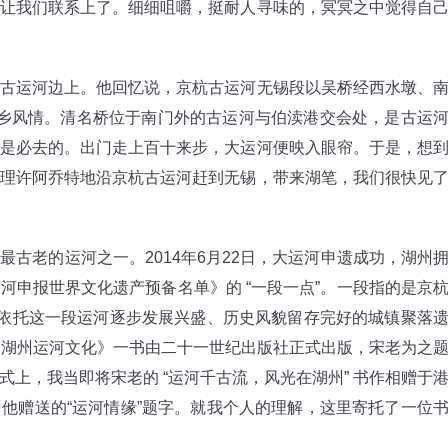
让我们联系上了。细细咀嚼，挺耐人寻味的，冥冥之中觉得自
运河边上。他回忆说，京杭古运河无锡段以吴桥经西水墩、
乡风情。清名桥位于南门外的古运河与伯渎港交会处，是古运
是必去的。出门走上百十来步，大运河便映入眼帘。于是，想
理许阿乔特地沿京杭古运河赶到无锡，带来湖笔，我们很快见
老的运河之一。2014年6月22日，大运河申遗成功，湖州
河申报世界文化遗产预备名单》的 “一段一点”。一段指的是京
指依托这一段运河逐步发展兴盛、历史风貌留存完好的城镇聚落
日，《湖州运河文化》一书由二十一世纪出版社正式出版，宋老为之
上，我当即将宋老的 “运河千古流，风光在湖州” 书作相赠于
他赠送的“运河情缘”题字。就我个人的理解，这里寄托了一位