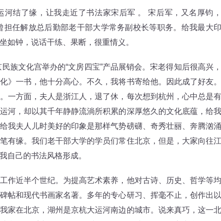
结了缘，让我走近了书法家宋后军 。 宋后军，又名厚钧
，曾担任解放总后勤部老干部大学常务副校长等职务。给我最大
坐如钟，说话干练、果断，很重情义。
民族文化宫举办的“文房四宝”产品展销会。宋老得知后很高兴
化》一书，他十分高心。不久，我将书寄给他。因此成了好友
。一方面，夫人是浙江人，退了休，每次想到杭州，心中总是
运河，却以其千年静静流淌所积累的深厚悠久的文化底蕴，给
给我夫人儿时美好的印象是那样气势磅礴、奇秀壮丽、奔腾汹
笔有缘。我们老干部大学的学员们常住北京，但是，大家向往
我自己的书法风格形成。
作近半个世纪。为提高艺术素养，他对古诗、历史、哲学等
碑帖和现代书画家名著。多年的专心研习、挥毫不止，创作出
我家在北京，湖州是京杭大运河南边的城市。说来真巧，这一