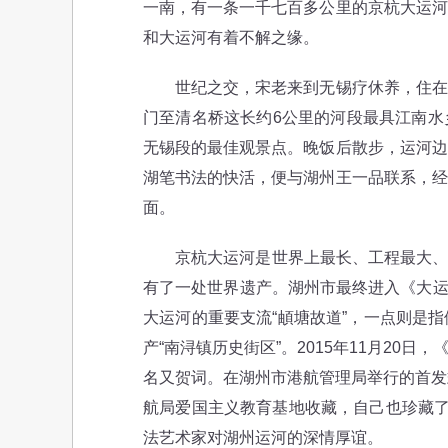
一南，有一条一千七百多公里的京杭大运河
和大运河有着不解之缘。
世纪之交，宋老来到无锡疗休养，住在古
门至清名桥这长约6公里的河段最具江南水
无锡段的最佳观景点。晚饭后散步，运河边
湖笔书法的快活，便与湖州王一品联系，经
面。
京杭大运河是世界上最长、工程最大、最古
有了一处世界遗产。湖州市最终进入《大运
大运河的重要支流“頔塘故道”，一点则是
产“南浔镇历史街区”。2015年11月20
名又贺词。在湖州市港航管理局举行的首发式
航局爱国主义教育基地收藏，自己也珍藏了
法艺术家对湖州运河的深情厚谊。