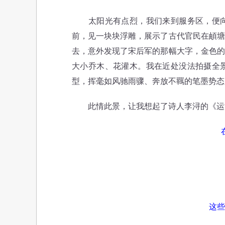
太阳光有点烈，我们来到服务区，便向
前，见一块块浮雕，展示了古代官民在頔塘
去，意外发现了宋后军的那幅大字，金色的
大小乔木、花灌木。我在近处没法拍摄全
型，挥毫如风驰雨骤、奔放不羈的笔墨势态
此情此景，让我想起了诗人李浔的《运
那
逐
这些不