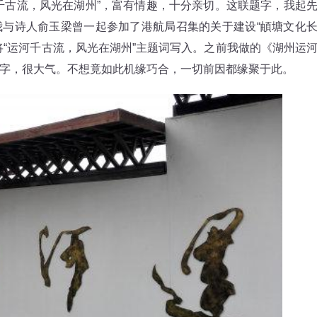
千古流，风光在湖州”，富有情趣，十分亲切。这联题字，我起
与诗人俞玉梁曾一起参加了港航局召集的关于建设“頔塘文化
将“运河千古流，风光在湖州”主题词写入。之前我做的《湖州运
字，很大气。不想竟如此机缘巧合，一切前因都缘聚于此。