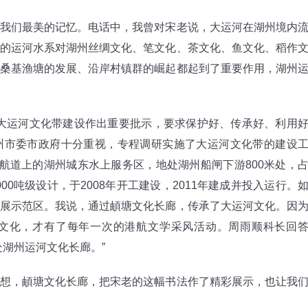
们最美的记忆。电话中，我曾对宋老说，大运河在湖州境内
的运河水系对湖州丝绸文化、笔文化、茶文化、鱼文化、稻作
桑基渔塘的发展、沿岸村镇群的崛起都起到了重要作用，湖州
大运河文化带建设作出重要批示，要求保护好、传承好、利用
州市委市政府十分重视，专程调研实施了大运河文化带的建设
线航道上的湖州城东水上服务区，地处湖州船闸下游800米处，
000吨级设计，于2008年开工建设，2011年建成并投入运行。
展示范区。我说，通过頔塘文化长廊，传承了大运河文化。因
文化，才有了每年一次的港航文学采风活动。周雨顺科长回
处湖州运河文化长廊。”
想，頔塘文化长廊，把宋老的这幅书法作了精彩展示，也让我