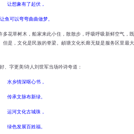
让想象有了起伏，
鱼可以弯弯曲曲做梦。
多花草树木，船家来此小住，散散步，呼吸呼吸新鲜空气，
。但是，文化是民族的脊梁。頔塘文化长廊无疑是服务区里最
、字更美!诗人刘世军当场吟诗夸道：
水乡情深呕心书，
传承文脉布新绿。
运河文化古城珠，
绿色发展百姓福。